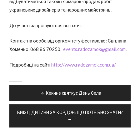
відбуватиметься також і ярмарок-продаж робіт
українських дизайнерів та народних майстринь.
До участі запрошуються всі охочі.
Контактна особа від оргкомітету фестивалю: Світлана
Хоменко, 068 86 70250,
events.radozamok@gmail.com
.
Подробиці на сайті
http://www.radozamok.com.ua/
Навігація
Кекине святкує День Села
записів
ВИЇЗД ДИТИНИ ЗА КОРДОН: ЩО ПОТРІБНО ЗНАТИ?