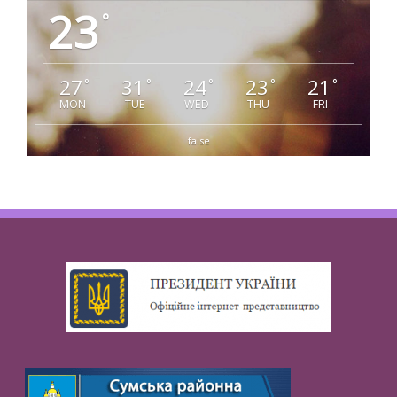
23
°
27
31
24
23
21
°
°
°
°
°
MON
TUE
WED
THU
FRI
false