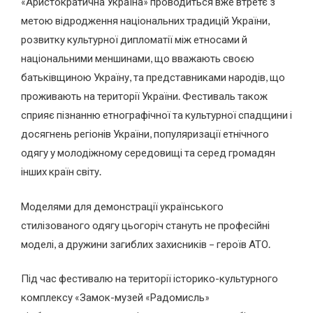
«Аристократична Україна» проводиться вже втретє з
метою відродження національних традицій України,
розвитку культурної дипломатії між етносами й
національними меншинами, що вважають своєю
батьківщиною Україну, та представниками народів, що
проживають на території України. Фестиваль також
сприяє пізнанню етнографічної та культурної спадщини і
досягнень регіонів України, популяризації етнічного
одягу у молодіжному середовищі та серед громадян
інших країн світу.
Моделями для демонстрації українського
стилізованого одягу цьогоріч стануть не професійні
моделі, а дружини загиблих захисників – героїв АТО.
Під час фестивалю на території історико-культурного
комплексу «Замок-музей «Радомисль»