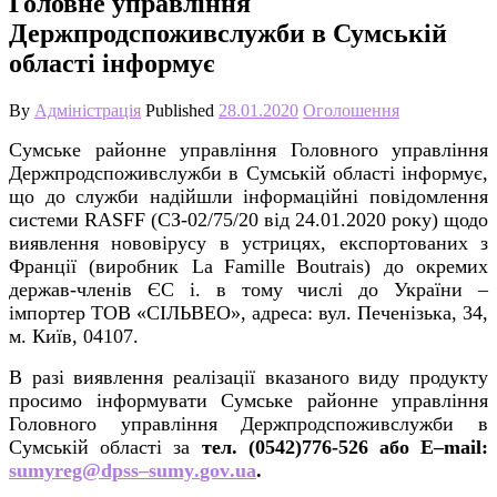
Головне управління
Держпродспоживслужби в Сумській
області інформує
By
Адміністрація
Published
28.01.2020
Оголошення
Сумське районне управління Головного управління
Держпродспоживслужби в Сумській області інформує,
що до служби надійшли інформаційні повідомлення
системи
RASFF
(СЗ-02/75/20 від 24.01.2020 року) щодо
виявлення нововірусу в устрицях, експортованих з
Франції (виробник
La
Famille
Boutrais
) до окремих
держав-членів ЄС і. в тому числі до України –
імпортер ТОВ «СІЛЬВЕО», адреса: вул. Печенізька, 34,
м. Київ, 04107.
В разі виявлення реалізації вказаного виду продукту
просимо інформувати Сумське районне управління
Головного управління Держпродспоживслужби в
Сумській області за
тел. (0542)776-526 або
E
–
mail
:
sumyreg
@
dpss
–
sumy
.
gov
.
ua
.