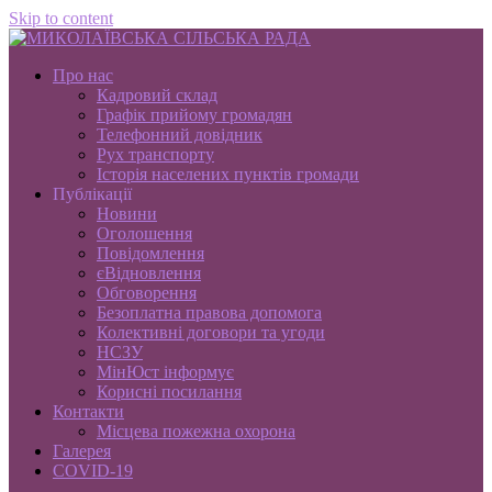
Skip to content
Про нас
Кадровий склад
Графік прийому громадян
Телефонний довідник
Рух транспорту
Історія населених пунктів громади
Публікації
Новини
Оголошення
Повідомлення
єВідновлення
Обговорення
Безоплатна правова допомога
Колективні договори та угоди
НСЗУ
МінЮст інформує
Корисні посилання
Контакти
Місцева пожежна охорона
Галерея
COVID-19