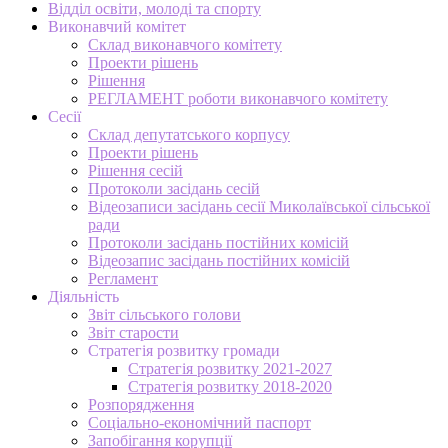
Відділ освіти, молоді та спорту
Виконавчий комітет
Склад виконавчого комітету
Проекти рішень
Рішення
РЕГЛАМЕНТ роботи виконавчого комітету
Сесії
Склад депутатського корпусу
Проекти рішень
Рішення сесій
Протоколи засідань сесій
Відеозаписи засідань сесії Миколаївської сільської
ради
Протоколи засідань постійних комісій
Відеозапис засідань постійних комісій
Регламент
Діяльність
Звіт сільського голови
Звіт старости
Стратегія розвитку громади
Стратегія розвитку 2021-2027
Стратегія розвитку 2018-2020
Розпорядження
Соціально-економічний паспорт
Запобігання корупції