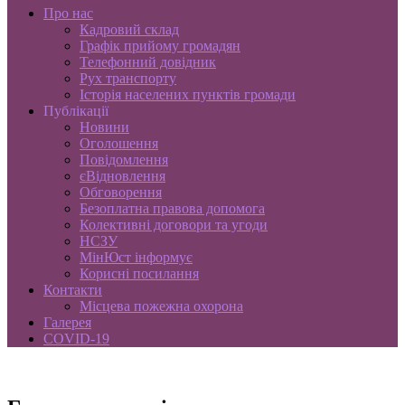
Про нас
Кадровий склад
Графік прийому громадян
Телефонний довідник
Рух транспорту
Історія населених пунктів громади
Публікації
Новини
Оголошення
Повідомлення
єВідновлення
Обговорення
Безоплатна правова допомога
Колективні договори та угоди
НСЗУ
МінЮст інформує
Корисні посилання
Контакти
Місцева пожежна охорона
Галерея
COVID-19