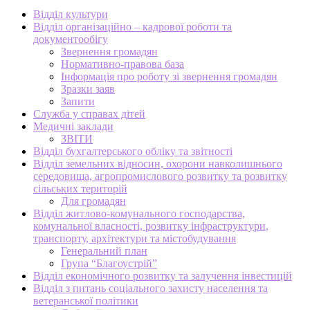
Відділ культури
Відділ організаційно – кадрової роботи та
документообігу
Звернення громадян
Нормативно-правова база
Інформація про роботу зі звернення громадян
Зразки заяв
Запити
Служба у справах дітей
Медичні заклади
ЗВІТИ
Відділ бухгалтерського обліку та звітності
Відділ земельних відносин, охорони навколишнього
середовища, агропромислового розвитку та розвитку
сільських територій
Для громадян
Відділ житлово-комунального господарства,
комунальної власності, розвитку інфраструктури,
транспорту, архітектури та містобудування
Генеральний план
Група “Благоустрій”
Відділ економічного розвитку та залучення інвестицій
Відділ з питань соціального захисту населення та
ветеранської політики