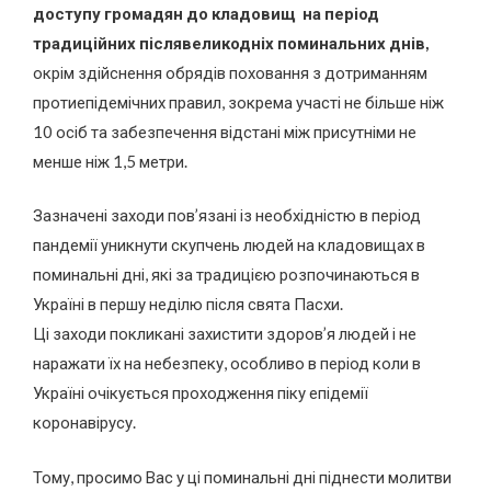
доступу громадян до кладовищ на період
традиційних післявеликодніх поминальних днів,
окрім здійснення обрядів поховання з дотриманням
протиепідемічних правил, зокрема участі не більше ніж
10 осіб та забезпечення відстані між присутніми не
менше ніж 1,5 метри.
Зазначені заходи пов’язані із необхідністю в період
пандемії уникнути скупчень людей на кладовищах в
поминальні дні, які за традицією розпочинаються в
Україні в першу неділю після свята Пасхи.
Ці заходи покликані захистити здоров’я людей і не
наражати їх на небезпеку, особливо в період коли в
Україні очікується проходження піку епідемії
коронавірусу.
Тому, просимо Вас у ці поминальні дні піднести молитви