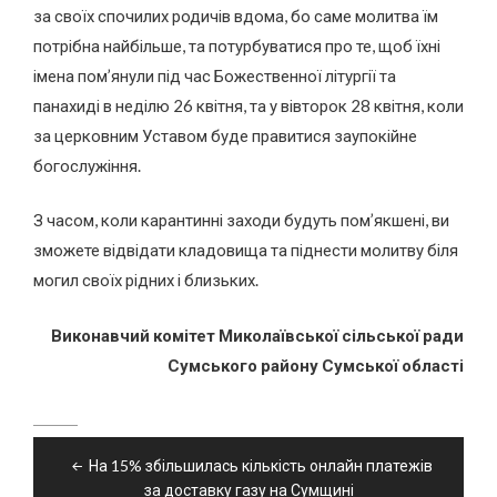
за своїх спочилих родичів вдома, бо саме молитва їм
потрібна найбільше, та потурбуватися про те, щоб їхні
імена пом’янули під час Божественної літургії та
панахиді в неділю 26 квітня, та у вівторок 28 квітня, коли
за церковним Уставом буде правитися заупокійне
богослужіння.
З часом, коли карантинні заходи будуть пом’якшені, ви
зможете відвідати кладовища та піднести молитву біля
могил своїх рідних і близьких.
Виконавчий комітет Миколаївської сільської ради
Сумського району Сумської області
Навігація
На 15% збільшилась кількість онлайн платежів
записів
за доставку газу на Сумщині