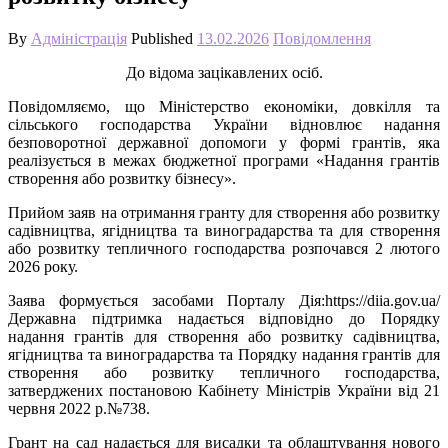
By
Адміністрація
Published
13.02.2026
Повідомлення
До відома зацікавлених осіб.
Повідомляємо, що Міністерство економіки, довкілля та
сільського господарства України відновлює надання
безповоротної державної допомоги у формі грантів, яка
реалізується в межах бюджетної програми «Надання грантів
створення або розвитку бізнесу».
Прийом заяв на отримання гранту для створення або розвитку
садівництва, ягідництва та виноградарства та для створення
або розвитку тепличного господарства розпочався 2 лютого
2026 року.
Заява формується засобами Порталу Дія:https://diia.gov.ua/
Державна підтримка надається відповідно до Порядку
надання грантів для створення або розвитку садівництва,
ягідництва та виноградарства та Порядку надання грантів для
створення або розвитку тепличного господарства,
затверджених постановою Кабінету Міністрів України від 21
червня 2022 p.№738.
Грант на сад надається для висадки та облаштування нового