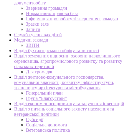
документообігу
Звернення громадян
Нормативно-правова база
Інформація про роботу зі звернення громадян
Зразки заяв
Запити
Служба у справах дітей
Медичні заклади
ЗВІТИ
Відділ бухгалтерського обліку та звітності
Відділ земельних відносин, охорони навколишнього
середовища, агропромислового розвитку та розвитку
сільських територій
Для громадян
Відділ житлово-комунального господарства,
комунальної власності, розвитку інфраструктури,
транспорту, архітектури та містобудування
Генеральний план
Група “Благоустрій”
Відділ економічного розвитку та залучення інвестицій
Відділ з питань соціального захисту населення та
ветеранської політики
Субсидії
Соціальна допомога
Ветеранська політика