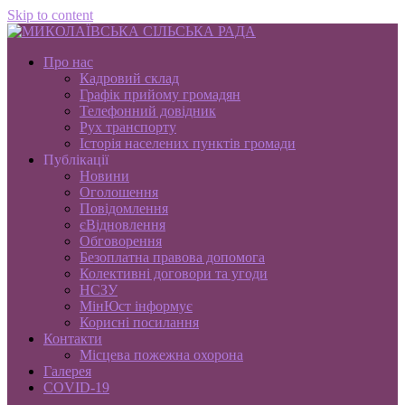
Skip to content
Про нас
Кадровий склад
Графік прийому громадян
Телефонний довідник
Рух транспорту
Історія населених пунктів громади
Публікації
Новини
Оголошення
Повідомлення
єВідновлення
Обговорення
Безоплатна правова допомога
Колективні договори та угоди
НСЗУ
МінЮст інформує
Корисні посилання
Контакти
Місцева пожежна охорона
Галерея
COVID-19