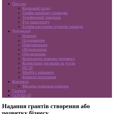
Про нас
Кадровий склад
Графік прийому громадян
Телефонний довідник
Рух транспорту
Історія населених пунктів громади
Публікації
Новини
Оголошення
Повідомлення
єВідновлення
Обговорення
Безоплатна правова допомога
Колективні договори та угоди
НСЗУ
МінЮст інформує
Корисні посилання
Контакти
Місцева пожежна охорона
Галерея
COVID-19
Надання грантів створення або
розвитку бізнесу