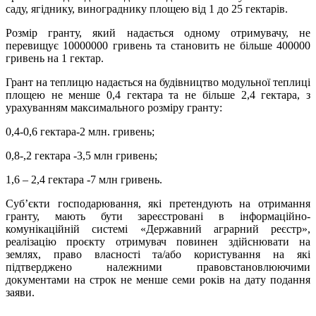
саду, ягіднику, винограднику площею від 1 до 25 гектарів.
Розмір гранту, який надається одному отримувачу, не
перевищує 10000000 гривень та становить не більше 400000
гривень на 1 гектар.
Грант на теплицю надається на будівництво модульної теплиці
площею не менше 0,4 гектара та не більше 2,4 гектара, з
урахуванням максимального розміру гранту:
0,4-0,6 гектара-2 млн. гривень;
0,8-,2 гектара -3,5 млн гривень;
1,6 – 2,4 гектара -7 млн гривень.
Суб’єкти господарювання, які претендують на отримання
гранту, мають бути зареєстровані в інформаційно-
комунікаційній системі «Державний аграрний реєстр»,
реалізацію проєкту отримувач повинен здійснювати на
землях, право власності та/або користування на які
підтверджено належними правовстановлюючими
документами на строк не менше семи років на дату подання
заяви.