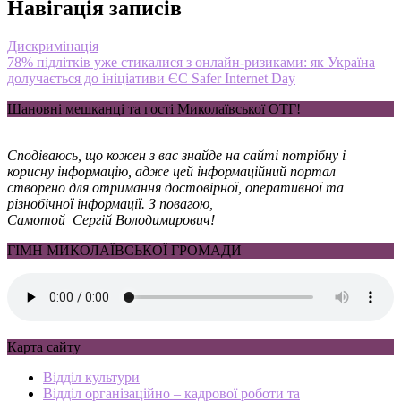
Навігація записів
Дискримінація
78% підлітків уже стикалися з онлайн-ризиками: як Україна
долучається до ініціативи ЄС Safer Internet Day
Шановні мешканці та гості Миколаївської ОТГ!
Сподіваюсь, що кожен з вас знайде на сайті потрібну і
корисну інформацію, адже цей інформаційний портал
створено для отримання достовірної, оперативної та
різнобічної інформації. З повагою,
Самотой Сергій Володимирович!
ГІМН МИКОЛАЇВСЬКОЇ ГРОМАДИ
Карта сайту
Відділ культури
Відділ організаційно – кадрової роботи та