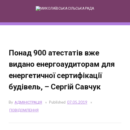
Skip
to
content
Понад 900 атестатів вже
видано енергоаудиторам для
енергетичної сертифікації
будівель, – Сергій Савчук
By
АДМІНІСТРАЦІЯ
Published
07.05.2019
ПОВІДОМЛЕННЯ