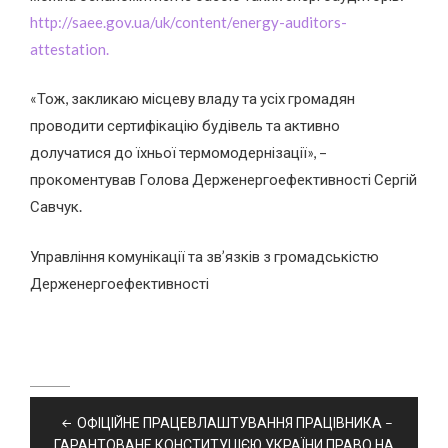
http://saee.gov.ua/uk/content/energy-auditors-
attestation.
«Тож, закликаю місцеву владу та усіх громадян
проводити сертифікацію будівель та активно
долучатися до їхньої термомодернізації», –
прокоментував Голова Держенергоефективності Сергій
Савчук.
Управління комунікації та зв’язків з громадськістю
Держенергоефективності
Навігація
ОФІЦІЙНЕ ПРАЦЕВЛАШТУВАННЯ ПРАЦІВНИКА –
записів
ГАРАНТОВАНЕ КОНСТИТУЦІЄЮ УКРАЇНИ ПРАВО НА