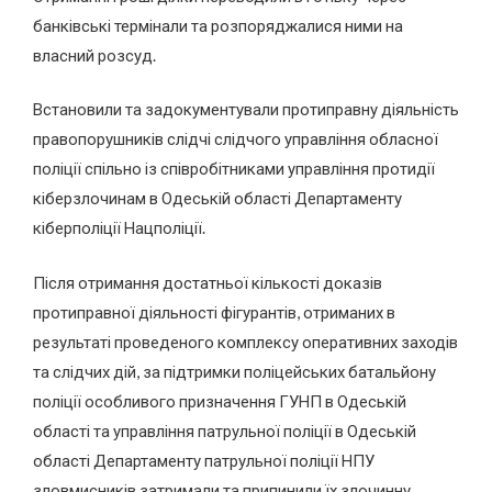
банківські термінали та розпоряджалися ними на
власний розсуд.
Встановили та задокументували протиправну діяльність
правопорушників слідчі слідчого управління обласної
поліції спільно із співробітниками управління протидії
кіберзлочинам в Одеській області Департаменту
кіберполіції Нацполіції.
Після отримання достатньої кількості доказів
протиправної діяльності фігурантів, отриманих в
результаті проведеного комплексу оперативних заходів
та слідчих дій, за підтримки поліцейських батальйону
поліції особливого призначення ГУНП в Одеській
області та управління патрульної поліції в Одеській
області Департаменту патрульної поліції НПУ
зловмисників затримали та припинили їх злочинну