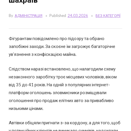
шахраїв
By
АДМІНІСТРАЦІЯ
Published
24.03.2026
БЕЗ КАТЕГОРІЇ
Фігурантам повідомлено про підозру та обрано
запобіжні заходи. За скоєне їм загрожує багаторічне
ув’язнення з конфіскацією майна.
Слідством наразі встановлено, що налагодили схему
незаконного заробітку троє місцевих чоловіків, віком
від 35 до 41 років. На одній з популярних інтернет-
платформ оголошень зловмисники розміщували
оголошення про продаж елітних авто за привабливо
низькими цінами.
Автівки обіцяли пригнати з-за кордону, а для того, щоб
у потенційних клієнтів не виникало сумнівів, надсилали