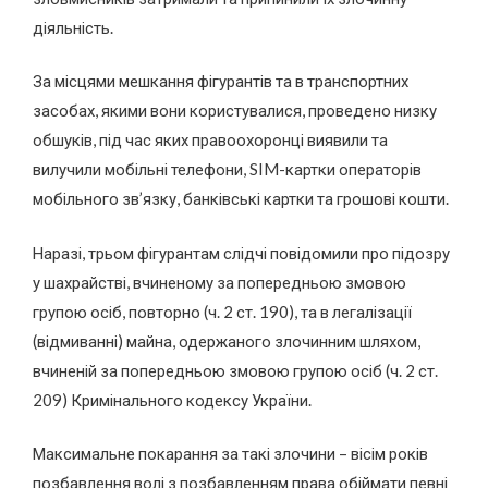
діяльність.
За місцями мешкання фігурантів та в транспортних
засобах, якими вони користувалися, проведено низку
обшуків, під час яких правоохоронці виявили та
вилучили мобільні телефони, SIM-картки операторів
мобільного зв’язку, банківські картки та грошові кошти.
Наразі, трьом фігурантам слідчі повідомили про підозру
у шахрайстві, вчиненому за попередньою змовою
групою осіб, повторно (ч. 2 ст. 190), та в легалізації
(відмиванні) майна, одержаного злочинним шляхом,
вчиненій за попередньою змовою групою осіб (ч. 2 ст.
209) Кримінального кодексу України.
Максимальне покарання за такі злочини – вісім років
позбавлення волі з позбавленням права обіймати певні