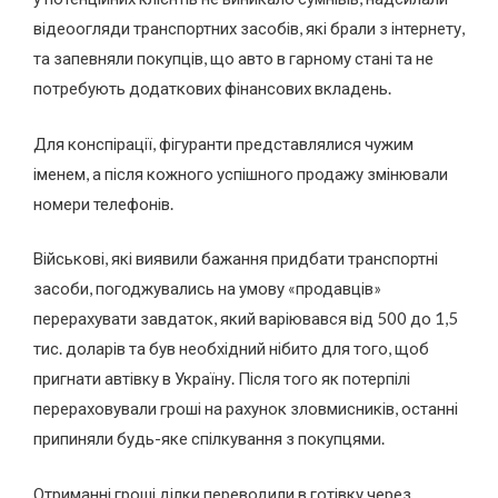
відеоогляди транспортних засобів, які брали з інтернету,
та запевняли покупців, що авто в гарному стані та не
потребують додаткових фінансових вкладень.
Для конспірації, фігуранти представлялися чужим
іменем, а після кожного успішного продажу змінювали
номери телефонів.
Військові, які виявили бажання придбати транспортні
засоби, погоджувались на умову «продавців»
перерахувати завдаток, який варіювався від 500 до 1,5
тис. доларів та був необхідний нібито для того, щоб
пригнати автівку в Україну. Після того як потерпілі
перераховували гроші на рахунок зловмисників, останні
припиняли будь-яке спілкування з покупцями.
Отриманні гроші ділки переводили в готівку через