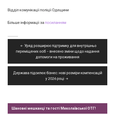
Відділ комунікації поліції Одещини
Більше інформації за
посиланням
Навігація
Уряд розширює підтримку для внутрішньо
записів
переміщених осіб – внесено зміни щодо надання
допомоги на проживання
Держава підсилює бізнес: нові розміри компенсацій
у 2026 році
Шановні мешканці та гості Миколаївської ОТГ!