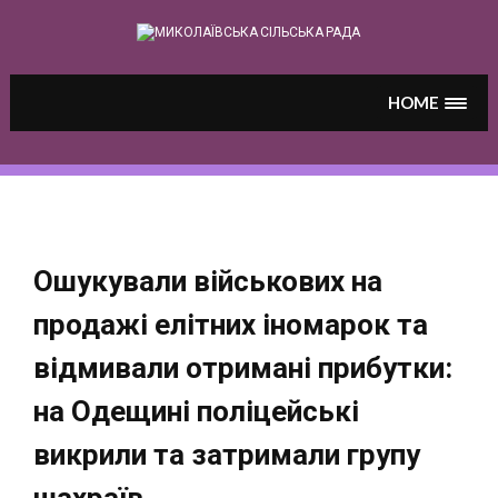
Skip
to
content
HOME
Ошукували військових на
продажі елітних іномарок та
відмивали отримані прибутки:
на Одещині поліцейські
викрили та затримали групу