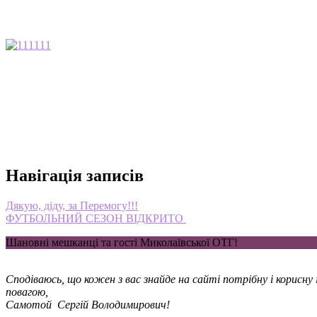
111
Навігація записів
Дякую, діду, за Перемогу!!!
ФУТБОЛЬНИЙ СЕЗОН ВІДКРИТО
Шановні мешканці та гості Миколаївської ОТГ!
Сподіваюсь, що кожен з вас знайде на сайті потрібну і корисн
повагою,
Самотой Сергій Володимирович!