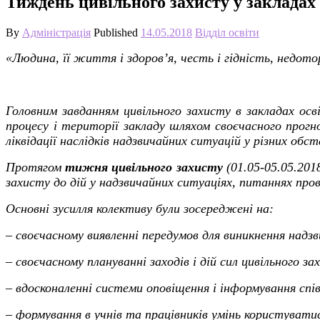
Тиждень цивільного захисту у закладах 
By
Адміністрація
Published
14.05.2018
Відділ освіти
«Людина, її життя і здоров’я, честь і гідність, недот
Головним завданням цивільного захисту в закладах осв
процесу і території закладу шляхом своєчасного прогн
ліквідації наслідків надзвичайних ситуацій у різних обст
Протягом
тижня цивільного захисту
(01.05-05.05.201
захисту до дій у надзвичайних ситуаціях, питаннях пров
Основні зусилля колективу були зосереджені на:
– своєчасному виявленні передумов для виникнення надзв
– своєчасному плануванні заходів і дій сил цивільного з
– вдосконаленні системи оповіщення і інформування спі
– формування в учнів та працівників умінь користувати