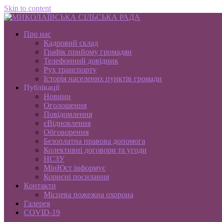
Skip to content
Про нас
Кадровий склад
Графік прийому громадян
Телефонний довідник
Рух транспорту
Історія населених пунктів громади
Публікації
Новини
Оголошення
Повідомлення
єВідновлення
Обговорення
Безоплатна правова допомога
Колективні договори та угоди
НСЗУ
МінЮст інформує
Корисні посилання
Контакти
Місцева пожежна охорона
Галерея
COVID-19