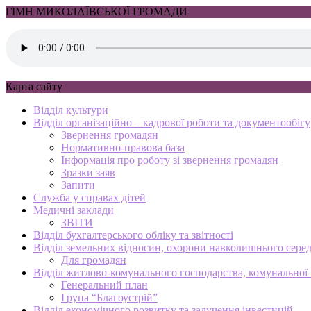
ГІМН МИКОЛАЇВСЬКОЇ ГРОМАДИ
Карта сайту
Відділ культури
Відділ організаційно – кадрової роботи та документообігу
Звернення громадян
Нормативно-правова база
Інформація про роботу зі звернення громадян
Зразки заяв
Запити
Служба у справах дітей
Медичні заклади
ЗВІТИ
Відділ бухгалтерського обліку та звітності
Відділ земельних відносин, охорони навколишнього серед
Для громадян
Відділ житлово-комунального господарства, комунальної в
Генеральний план
Група “Благоустрій”
Відділ економічного розвитку та залучення інвестицій