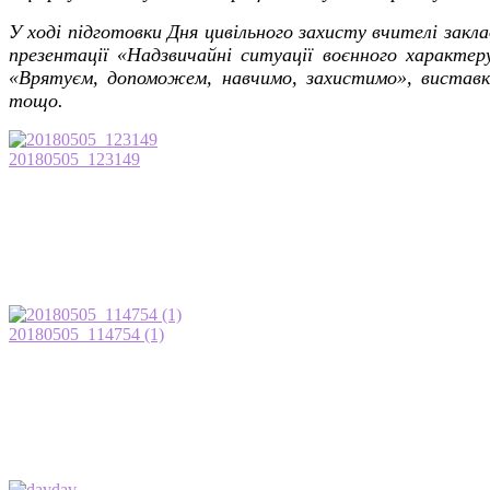
У ході підготовки Дня цивільного захисту вчителі закл
презентації «Надзвичайні ситуації воєнного характеру
«Врятуєм, допоможем, навчимо, захистимо», виставки
тощо.
20180505_123149
20180505_114754 (1)
dav