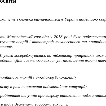
освіти
орканість і безпека визначаються в Україні найвищою соц
іти Миколаївської громади у 2018 році було забезпеченн
озування аварій і катастроф техногенного та природно
авинах.
8) увага зосереджувалась на підготовці працівників школ
едення «Дня цивільного захисту», підвищення якості навч
ичайних ситуацій і негайному їх усуненні;
ахисту в разі виникнення надзвичайних ситуацій;
вробітників та учнів про загрозу виникнення надзвичайни
сь індивідуальними засобами захисту.