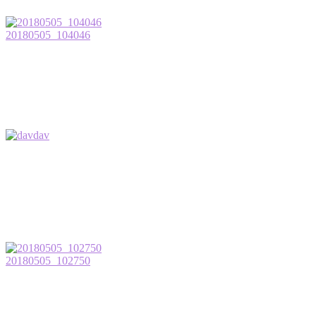
20180505_104046
dav
20180505_102750