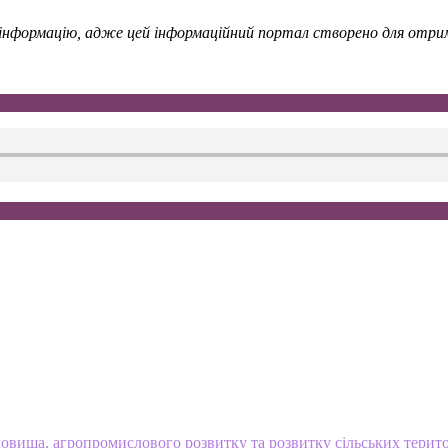
у інформацію, адже цей інформаційний портал створено для отрима
овища, агропромислового розвитку та розвитку сільських терит