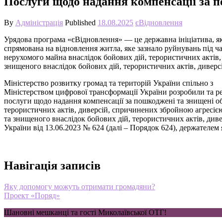
Послуги щодо надання компенсації за п
By
Адміністрація
Published
18.08.2025
єВідновлення
Урядова програма «єВідновлення» — це державна ініціатива, я
спрямована на відновлення житла, яке зазнало руйнувань під ч
нерухомого майна внаслідок бойових дій, терористичних актів
знищеного внаслідок бойових дій, терористичних актів, диверс
Міністерство розвитку громад та територій України спільно з
Міністерством цифрової трансформації України розробили та р
послуги щодо надання компенсації за пошкоджені та знищені об
терористичних актів, диверсій, спричинених збройною агресіє
та знищеного внаслідок бойових дій, терористичних актів, див
України від 13.06.2023 № 624 (далі – Порядок 624), держателем
Навігація записів
Яку допомогу можуть отримати громадяни?
Проект «Поряд»
Шановні мешканці та гості Миколаївської ОТГ!