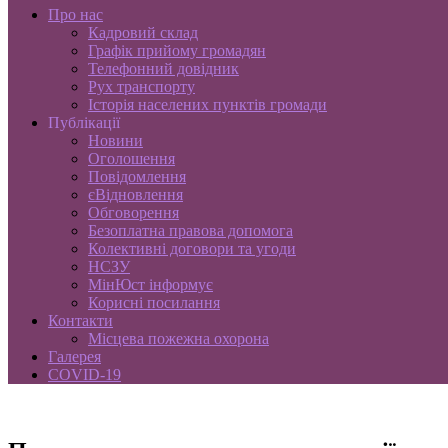
Про нас
Кадровий склад
Графік прийому громадян
Телефонний довідник
Рух транспорту
Історія населених пунктів громади
Публікації
Новини
Оголошення
Повідомлення
єВідновлення
Обговорення
Безоплатна правова допомога
Колективні договори та угоди
НСЗУ
МінЮст інформує
Корисні посилання
Контакти
Місцева пожежна охорона
Галерея
COVID-19