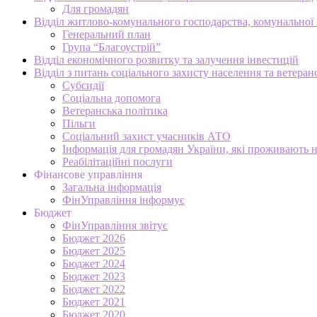
Для громадян
Відділ житлово-комунального господарства, комунальної в
Генеральний план
Група “Благоустрій”
Відділ економічного розвитку та залучення інвестицій
Відділ з питань соціального захисту населення та ветеран
Субсидії
Соціальна допомога
Ветеранська політика
Пільги
Соціальний захист учасників АТО
Інформація для громадян України, які проживають 
Реабілітаційні послуги
Фінансове управління
Загальна інформація
ФінУправління інформує
Бюджет
ФінУправління звітує
Бюджет 2026
Бюджет 2025
Бюджет 2024
Бюджет 2023
Бюджет 2022
Бюджет 2021
Бюджет 2020