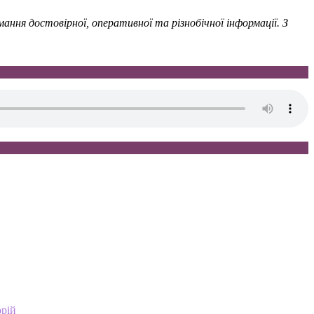
ння достовірної, оперативної та різнобічної інформації. З
орій