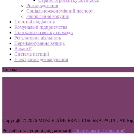
Стратегія розвитку 2018-2020
Розпорядження
Соціально-економічний паспорт
Запобігання корупції
Поштові відділення
Комунальні підприємства
Програми розвитку громади
Регуляторна діяльність
Перейменування вулиць
Вакансії
Система петицій
Електронне декларування
Погода
Copyright © 2026 МИКОЛАЇВСЬКА СІЛЬСЬКА РАДА . All Right
Розробка та супровід від компанії
"Оптимальні ІТ-рішення"