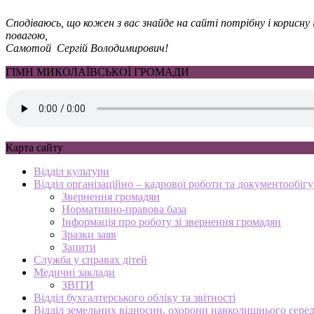
Сподіваюсь, що кожен з вас знайде на сайті потрібну і корисн
повагою,
Самотой Сергій Володимирович!
ГІМН МИКОЛАЇВСЬКОЇ ГРОМАДИ
Карта сайту
Відділ культури
Відділ організаційно – кадрової роботи та документообігу
Звернення громадян
Нормативно-правова база
Інформація про роботу зі звернення громадян
Зразки заяв
Запити
Служба у справах дітей
Медичні заклади
ЗВІТИ
Відділ бухгалтерського обліку та звітності
Відділ земельних відносин, охорони навколишнього серед