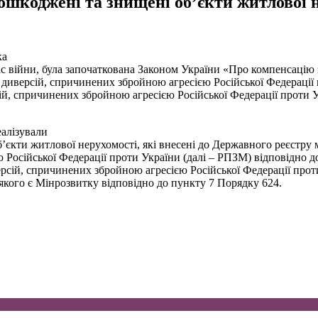
ошкоджені та знищені об’єкти житлової 
ка
ас війни, була започаткована Законом України «Про компенсацію
, диверсій, спричинених збройною агресією Російської Федерації
ій, спричинених збройною агресією Російської Федерації проти 
еалізували
’єкти житлової нерухомості, які внесені до Державного реєстру
ю Російської Федерації проти України (далі – РПЗМ) відповідно
ерсій, спричинених збройною агресією Російської Федерації про
 якого є Мінрозвитку відповідно до пункту 7 Порядку 624.