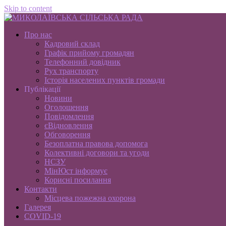
Skip to content
Про нас
Кадровий склад
Графік прийому громадян
Телефонний довідник
Рух транспорту
Історія населених пунктів громади
Публікації
Новини
Оголошення
Повідомлення
єВідновлення
Обговорення
Безоплатна правова допомога
Колективні договори та угоди
НСЗУ
МінЮст інформує
Корисні посилання
Контакти
Місцева пожежна охорона
Галерея
COVID-19