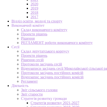
2020
2019
2018
2017
Відділ освіти, молоді та спорту
Виконавчий комітет
Склад виконавчого комітету
Проекти рішень
Рішення
РЕГЛАМЕНТ роботи виконавчого комітету
Сесії
Склад депутатського корпусу
Проекти рішень
Рішення сесій
Протоколи засідань сесій
Відеозаписи засідань сесії Миколаївської сільської р
Протоколи засідань постійних комісій
Відеозапис засідань постійних комісій
Регламент
Діяльність
Звіт сільського голови
Звіт старости
Стратегія розвитку громади
Стратегія розвитку 2021-2027