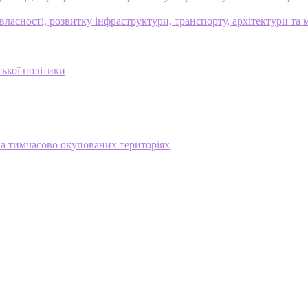
ласності, розвитку інфраструктури, транспорту, архітектури та 
ської політики
на тимчасово окупованих територіях