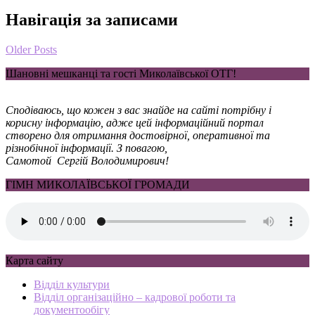
Навігація за записами
Older Posts
Шановні мешканці та гості Миколаївської ОТГ!
Сподіваюсь, що кожен з вас знайде на сайті потрібну і
корисну інформацію, адже цей інформаційний портал
створено для отримання достовірної, оперативної та
різнобічної інформації. З повагою,
Самотой Сергій Володимирович!
ГІМН МИКОЛАЇВСЬКОЇ ГРОМАДИ
Карта сайту
Відділ культури
Відділ організаційно – кадрової роботи та
документообігу