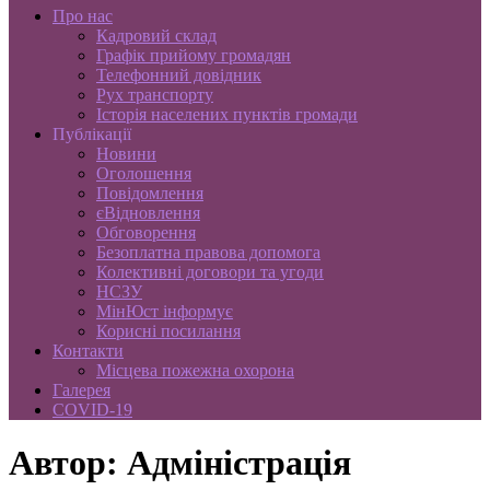
Про нас
Кадровий склад
Графік прийому громадян
Телефонний довідник
Рух транспорту
Історія населених пунктів громади
Публікації
Новини
Оголошення
Повідомлення
єВідновлення
Обговорення
Безоплатна правова допомога
Колективні договори та угоди
НСЗУ
МінЮст інформує
Корисні посилання
Контакти
Місцева пожежна охорона
Галерея
COVID-19
Автор:
Адміністрація