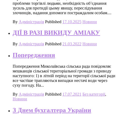
проблеми торгівлі людьми, необхідність об’єднання
зусиль для протидії цьому явищу, переслідування
злочинців, надання допомоги постраждалим особам....
By
Адміністрація
Published
17.10.2025
Новини
ДІЇ В РАЗІ ВИКИДУ АМІАКУ
By
Адміністрація
Published
21.03.2022
Новини
Попередження
Попередження Миколаївська сільська рада повідомляє
мешканців сільської територіальної громади з приводу
наступного: 1) в літній період на території сільської ради
все частіше трапляються випадки нестачі води через
суху погоду. На...
By
Адміністрація
Published
17.07.2021
Без категорії
,
Новини
З Днем бухгалтера України