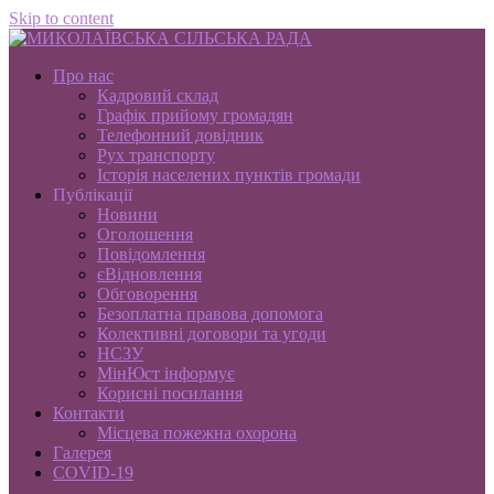
Skip to content
Про нас
Кадровий склад
Графік прийому громадян
Телефонний довідник
Рух транспорту
Історія населених пунктів громади
Публікації
Новини
Оголошення
Повідомлення
єВідновлення
Обговорення
Безоплатна правова допомога
Колективні договори та угоди
НСЗУ
МінЮст інформує
Корисні посилання
Контакти
Місцева пожежна охорона
Галерея
COVID-19