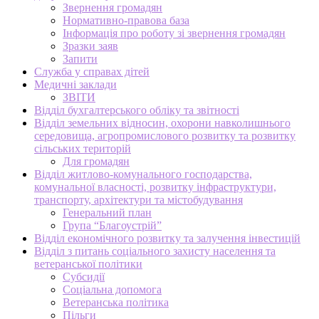
Звернення громадян
Нормативно-правова база
Інформація про роботу зі звернення громадян
Зразки заяв
Запити
Служба у справах дітей
Медичні заклади
ЗВІТИ
Відділ бухгалтерського обліку та звітності
Відділ земельних відносин, охорони навколишнього
середовища, агропромислового розвитку та розвитку
сільських територій
Для громадян
Відділ житлово-комунального господарства,
комунальної власності, розвитку інфраструктури,
транспорту, архітектури та містобудування
Генеральний план
Група “Благоустрій”
Відділ економічного розвитку та залучення інвестицій
Відділ з питань соціального захисту населення та
ветеранської політики
Субсидії
Соціальна допомога
Ветеранська політика
Пільги