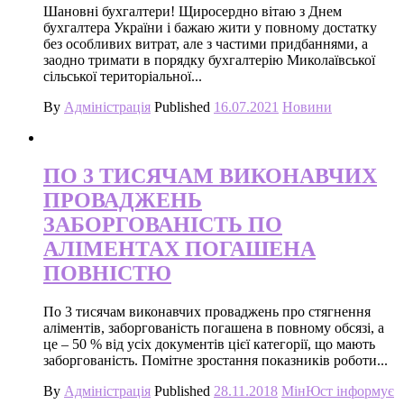
Шановні бухгалтери! Щиросердно вітаю з Днем
бухгалтера України і бажаю жити у повному достатку
без особливих витрат, але з частими придбаннями, а
заодно тримати в порядку бухгалтерію Миколаївської
сільської територіальної...
By
Адміністрація
Published
16.07.2021
Новини
ПО 3 ТИСЯЧАМ ВИКОНАВЧИХ
ПРОВАДЖЕНЬ
ЗАБОРГОВАНІСТЬ ПО
АЛІМЕНТАХ ПОГАШЕНА
ПОВНІСТЮ
По 3 тисячам виконавчих проваджень про стягнення
аліментів, заборгованість погашена в повному обсязі, а
це – 50 % від усіх документів цієї категорії, що мають
заборгованість. Помітне зростання показників роботи...
By
Адміністрація
Published
28.11.2018
МінЮст інформує