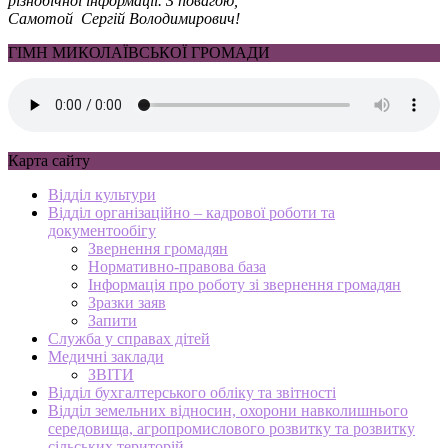
різнобічної інформації. З повагою,
Самотой Сергій Володимирович!
ГІМН МИКОЛАЇВСЬКОЇ ГРОМАДИ
Карта сайту
Відділ культури
Відділ організаційно – кадрової роботи та
документообігу
Звернення громадян
Нормативно-правова база
Інформація про роботу зі звернення громадян
Зразки заяв
Запити
Служба у справах дітей
Медичні заклади
ЗВІТИ
Відділ бухгалтерського обліку та звітності
Відділ земельних відносин, охорони навколишнього
середовища, агропромислового розвитку та розвитку
сільських територій