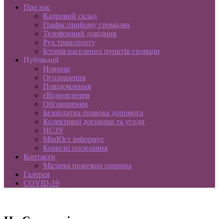
Про нас
Кадровий склад
Графік прийому громадян
Телефонний довідник
Рух транспорту
Історія населених пунктів громади
Публікації
Новини
Оголошення
Повідомлення
єВідновлення
Обговорення
Безоплатна правова допомога
Колективні договори та угоди
НСЗУ
МінЮст інформує
Корисні посилання
Контакти
Місцева пожежна охорона
Галерея
COVID-19