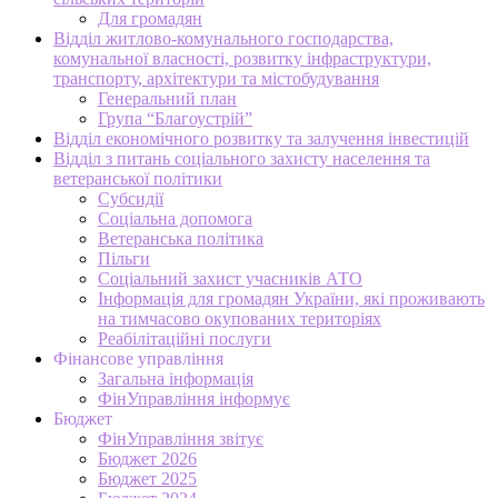
Для громадян
Відділ житлово-комунального господарства,
комунальної власності, розвитку інфраструктури,
транспорту, архітектури та містобудування
Генеральний план
Група “Благоустрій”
Відділ економічного розвитку та залучення інвестицій
Відділ з питань соціального захисту населення та
ветеранської політики
Субсидії
Соціальна допомога
Ветеранська політика
Пільги
Соціальний захист учасників АТО
Інформація для громадян України, які проживають
на тимчасово окупованих територіях
Реабілітаційні послуги
Фінансове управління
Загальна інформація
ФінУправління інформує
Бюджет
ФінУправління звітує
Бюджет 2026
Бюджет 2025