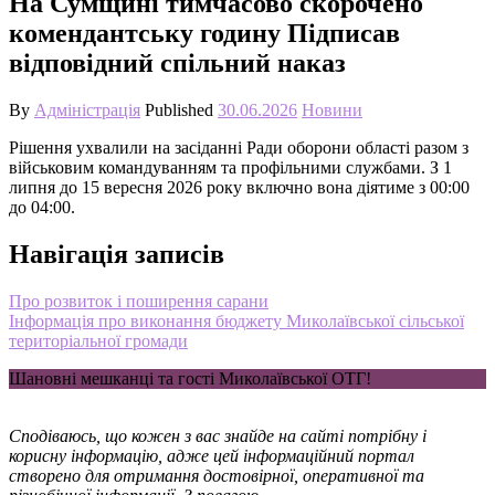
На Сумщині тимчасово скорочено
комендантську годину Підписав
відповідний спільний наказ
By
Адміністрація
Published
30.06.2026
Новини
Рішення ухвалили на засіданні Ради оборони області разом з
військовим командуванням та профільними службами. З 1
липня до 15 вересня 2026 року включно вона діятиме з 00:00
до 04:00.
Навігація записів
Про розвиток і поширення сарани
Інформація про виконання бюджету Миколаївської сільської
територіальної громади
Шановні мешканці та гості Миколаївської ОТГ!
Сподіваюсь, що кожен з вас знайде на сайті потрібну і
корисну інформацію, адже цей інформаційний портал
створено для отримання достовірної, оперативної та