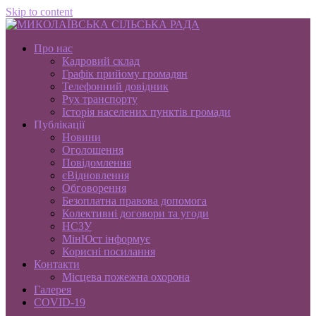
Skip to content
Про нас
Кадровий склад
Графік прийому громадян
Телефонний довідник
Рух транспорту
Історія населених пунктів громади
Публікації
Новини
Оголошення
Повідомлення
єВідновлення
Обговорення
Безоплатна правова допомога
Колективні договори та угоди
НСЗУ
МінЮст інформує
Корисні посилання
Контакти
Місцева пожежна охорона
Галерея
COVID-19