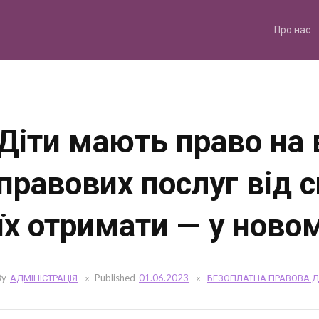
Skip
to
content
Про нас
Діти мають право на 
правових послуг від 
їх отримати — у ново
By
АДМІНІСТРАЦІЯ
Published
01.06.2023
БЕЗОПЛАТНА ПРАВОВА 