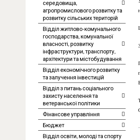
середовища,
агропромислового розвитку та
розвитку сільських територій
Відділ житлово-комунального
господарства, комунальної
власності, розвитку
інфраструктури, транспорту,
архітектури та містобудування
Відділ економічного розвитку
та залучення інвестицій
Відділ з питань соціального
захисту населення та
ветеранської політики
Фінансове управління
Бюджет
Відділ освіти, молоді та спорту