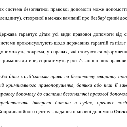
Як система безоплатної правової допомоги може допомогти
(лендингу), створеної в межах кампанії про безбарʼєрний до
Держава гарантує дітям усі види правової допомоги від с
системи проконсультують щодо державних гарантій та пільг 
допоможуть, зокрема, у справах, які стосуються оформлення
утримання дитини, сприятимуть у розвʼязанні інших правови
«Усі діти є субʼєктами права на безоплатну вторинну пр
від кримінального правопорушення, батьки або інші її з
правову допомогу до системи безоплатної правової допомо
представляти інтереси дитини в судах, органах поліц
Координаційного центру з надання правової допомоги
Олекс