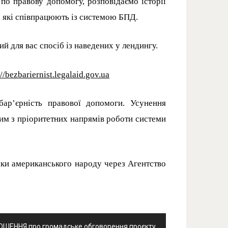
по правову допомогу, розповідаємо історії
, які співпрацюють із системою БПД.
й для вас спосіб із наведених у лендингу.
://bezbariernist.legalaid.gov.ua
бар’єрність правової допомоги. Усунення
им з пріоритетних напрямів роботи системи
мки американського народу через Агентство
ШЕННЯ про громадське обговорення проєкту