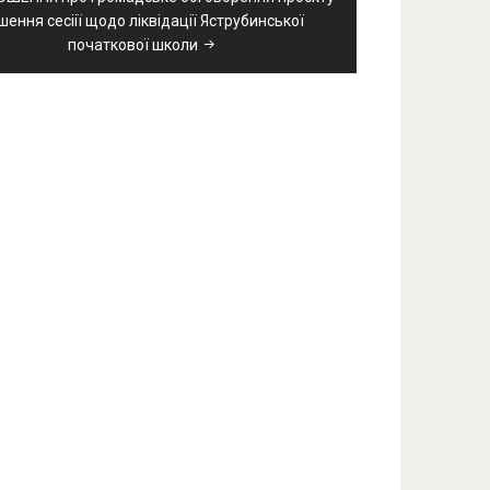
шення сесіії щодо ліквідації Яструбинської
початкової школи