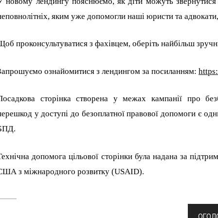
У новому лендингу пояснюємо, як діти можуть звернутися 
неповнолітніх, яким уже допомогли наші юристи та адвокати
Щоб проконсультуватися з фахівцем, оберіть найбільш зручни
Запрошуємо ознайомитися з лендингом за посиланням:
https
Посадкова сторінка створена у межах кампанії про без
перешкод у доступі до безоплатної правової допомоги є одн
БПД.
Технічна допомога цільової сторінки була надана за підтри
США з міжнародного розвитку (USAID).
Навігація
ОГОЛО