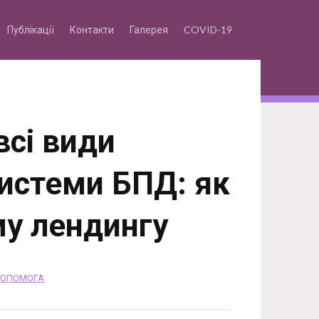
Публікації
Контакти
Галерея
COVID-19
всі види
системи БПД: як
му лендингу
ДОПОМОГА