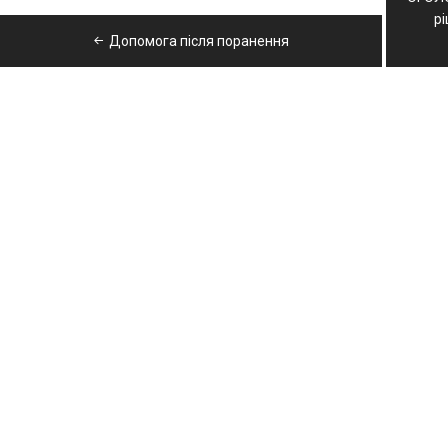
записів
рі
Допомога після поранення