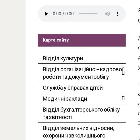
Карта сайту
Відділ культури
Відділ організаційно – кадрової
роботи та документообігу
Служба у справах дітей
Медичні заклади
Відділ бухгалтерського обліку
та звітності
Відділ земельних відносин,
охорони навколишнього