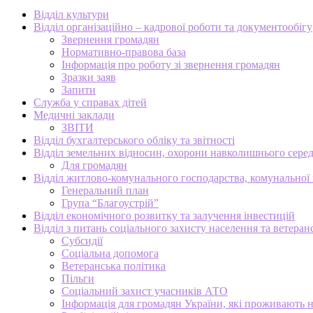
Відділ культури
Відділ організаційно – кадрової роботи та документообігу
Звернення громадян
Нормативно-правова база
Інформація про роботу зі звернення громадян
Зразки заяв
Запити
Служба у справах дітей
Медичні заклади
ЗВІТИ
Відділ бухгалтерського обліку та звітності
Відділ земельних відносин, охорони навколишнього серед
Для громадян
Відділ житлово-комунального господарства, комунальної в
Генеральний план
Група “Благоустрій”
Відділ економічного розвитку та залучення інвестицій
Відділ з питань соціального захисту населення та ветеран
Субсидії
Соціальна допомога
Ветеранська політика
Пільги
Соціальний захист учасників АТО
Інформація для громадян України, які проживають 