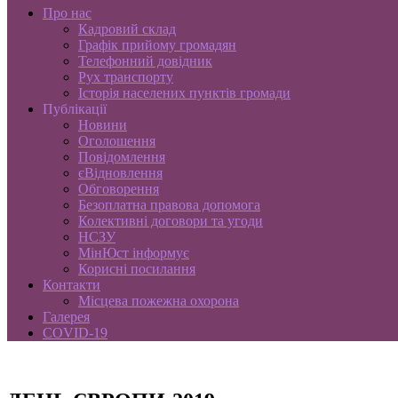
Про нас
Кадровий склад
Графік прийому громадян
Телефонний довідник
Рух транспорту
Історія населених пунктів громади
Публікації
Новини
Оголошення
Повідомлення
єВідновлення
Обговорення
Безоплатна правова допомога
Колективні договори та угоди
НСЗУ
МінЮст інформує
Корисні посилання
Контакти
Місцева пожежна охорона
Галерея
COVID-19