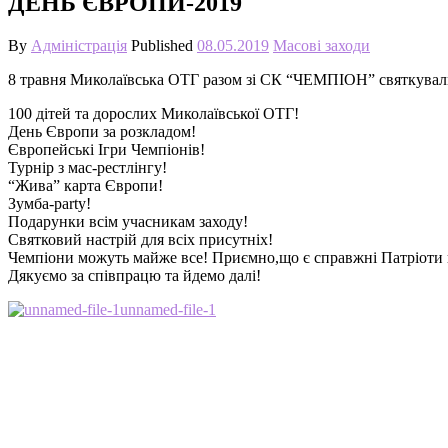
ДЕНЬ ЄВРОПИ-2019
By
Адміністрація
Published
08.05.2019
Масові заходи
8 травня Миколаївська ОТГ разом зі СК “ЧЕМПІОН” святкувал
100 дітей та дорослих Миколаївської ОТГ!
День Європи за розкладом!
Європейські Ігри Чемпіонів!
Турнір з мас-рестлінгу!
“Жива” карта Європи!
Зумба-party!
Подарунки всім учасникам заходу!
Святковий настрій для всіх присутніх!
Чемпіони можуть майже все! Приємно,що є справжні Патріоти 
Дякуємо за співпрацю та йдемо далі!
unnamed-file-1