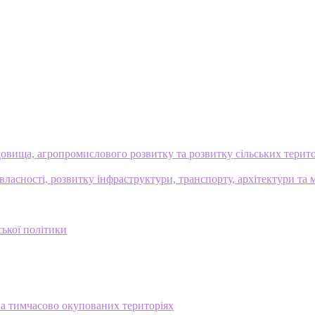
овища, агропромислового розвитку та розвитку сільських терит
ласності, розвитку інфраструктури, транспорту, архітектури та 
ської політики
на тимчасово окупованих територіях