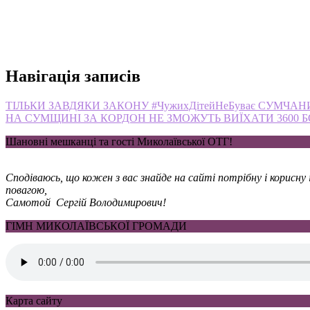
Навігація записів
ТІЛЬКИ ЗАВДЯКИ ЗАКОНУ #ЧужихДітейНеБуває СУМЧА
НА СУМЩИНІ ЗА КОРДОН НЕ ЗМОЖУТЬ ВИЇХАТИ 3600 Б
Шановні мешканці та гості Миколаївської ОТГ!
Сподіваюсь, що кожен з вас знайде на сайті потрібну і корисн
повагою,
Самотой Сергій Володимирович!
ГІМН МИКОЛАЇВСЬКОЇ ГРОМАДИ
Карта сайту