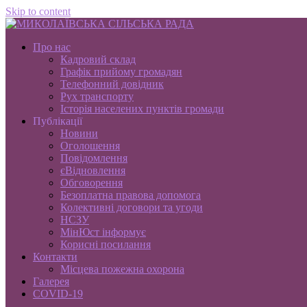
Skip to content
Про нас
Кадровий склад
Графік прийому громадян
Телефонний довідник
Рух транспорту
Історія населених пунктів громади
Публікації
Новини
Оголошення
Повідомлення
єВідновлення
Обговорення
Безоплатна правова допомога
Колективні договори та угоди
НСЗУ
МінЮст інформує
Корисні посилання
Контакти
Місцева пожежна охорона
Галерея
COVID-19