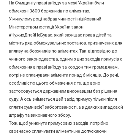
На Сумщині у праві виїзду за межі України були
обмежені 3600 боржників по аліментах.
У минулому році набрав чинності ініційований
Міністерством юстиції України закон
#ЧужихДітейНеБуває, який захищає права дітей та
містить ряд обмежувальних постанов, призначених для
впливу на боржників по аліментах. Так, відповідно до
чинного законодавства, одним з цих заходів примусів є
обмеження в праві виїзду за кордон тим громадянам,
котрі не оплачували аліменти понад 6 місяців. До речі,
особливістю цього обмеження є те, що воно
застосовується державним виконавцем без рішення
суду. А ось знімається цей захід примусу тільки після
сплати суми всієї заборгованості, а в деяких випадках й
штрафу та виконавчого збору.
Тож, щоб уникнути примусових заходів, потрібно
своєчасно сплачувати аліменти, не допускаючи