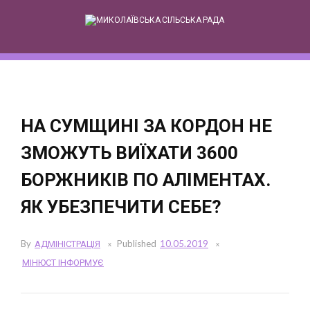
Skip
to
content
НА СУМЩИНІ ЗА КОРДОН НЕ
ЗМОЖУТЬ ВИЇХАТИ 3600
БОРЖНИКІВ ПО АЛІМЕНТАХ.
ЯК УБЕЗПЕЧИТИ СЕБЕ?
By
АДМІНІСТРАЦІЯ
Published
10.05.2019
МІНЮСТ ІНФОРМУЄ