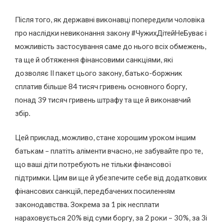
Після того, як державні виконавці попередили чоловіка
про наслідки невиконання закону #ЧужихДітейНеБуває і
можливість застосування саме до нього всіх обмежень,
та ще й обтяження фінансовими санкціями, які
дозволяє ІІ пакет цього закону, батько-боржник
сплатив більше 84 тисяч гривень основного боргу,
понад 39 тисяч гривень штрафу та ще й виконавчий
збір.
Цей приклад, можливо, стане хорошим уроком іншим
батькам – платіть аліменти вчасно, не забувайте про те,
що ваші діти потребують не тільки фінансової
підтримки. Цим ви ще й убезпечите себе від додаткових
фінансових санкцій, передбачених посиленням
законодавства. Зокрема за 1 рік несплати
нараховується 20% від суми боргу, за 2 роки – 30%, за 3і