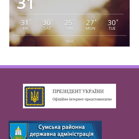
31
31
30
25
27
30
°
°
°
°
°
FRI
SAT
SUN
MON
TUE
false