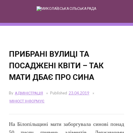
Skip
to
content
ПРИБРАНІ ВУЛИЦІ ТА
ПОСАДЖЕНІ КВІТИ – ТАК
МАТИ ДБАЄ ПРО СИНА
By
АДМІНІСТРАЦІЯ
Published
23.04.2019
МІНЮСТ ІНФОРМУЄ
На Білопільщині мати заборгувала синові понад
50 тисяч гривень аліментів. Державними