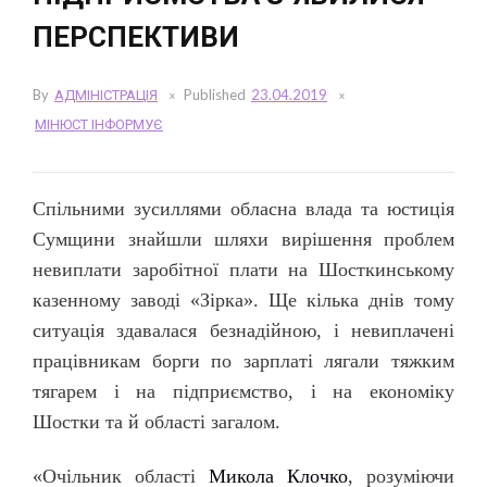
ПЕРСПЕКТИВИ
By
АДМІНІСТРАЦІЯ
Published
23.04.2019
МІНЮСТ ІНФОРМУЄ
Спільними зусиллями обласна влада та юстиція
Сумщини знайшли шляхи вирішення проблем
нев
иплати заробітної плати на Шосткинському
казенному заводі «Зірка». Ще кілька днів тому
ситуація здавалася безнадійною, і невиплачені
працівникам борги по зарплаті лягали тяжким
тягарем і на підприємство, і на економіку
Шостки та й області загалом.
«Очільник області
Микола Клочко
, розуміючи