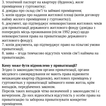
3. технічний паспорт на квартиру (будинок), жиле
приміщення у гуртожитку;
4. довідка про склад сім’ї та займані приміщення;
5. копія ордера про надання житлової площі (копія договору
найму жилого приміщення у гуртожитку);
6. документ, що підтверджує невикористання житлових чеків
для приватизації державного житлового фонду (довідка з
попередніх місць проживання (після 1992 року) щодо
невикористання права на приватизацію державного
житлового фонду);
7. копія документа, що підтверджує право на пільгові умови
приватизації;
8. заява – згода тимчасово відсутніх членів сім’ї наймача на
приватизацію.
Кому може бути відмовлено у приватизації?
Згідно із законодавством органи приватизації, органи
місцевого самоврядування не мають права відмовити
мешканцям квартир (будинків), житлових приміщень у
гуртожитках у приватизації займаного ними житла, крім
випадків, передбачених законом.
Перелік таких випадків чітко визначений у законодавстві і є
вичерпним. До них відносяться відсутність у особи права на
приватизацію та заборона приватизувати конкретне
приміщення.