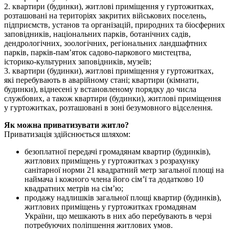
2. квартири (будинки), житлові приміщення у гуртожитках,
розташовані на територіях закритих військових поселень,
підприємств, установ та організацій, природних та біосферних
заповідників, національних парків, ботанічних садів,
дендрологічних, зоологічних, регіональних ландшафтних
парків, парків-пам’яток садово-паркового мистецтва,
історико-культурних заповідників, музеїв;
3. квартири (будинки), житлові приміщення у гуртожитках,
які перебувають в аварійному стані; квартири (кімнати,
будинки), віднесені у встановленому порядку до числа
службових, а також квартири (будинки), житлові приміщення
у гуртожитках, розташовані в зоні безумовного відселення.
Як можна приватизувати житло?
Приватизація здійснюється шляхом:
безоплатної передачі громадянам квартир (будинків),
житлових приміщень у гуртожитках з розрахунку
санітарної норми 21 квадратний метр загальної площі на
наймача і кожного члена його сім’ї та додатково 10
квадратних метрів на сім’ю;
продажу надлишків загальної площі квартир (будинків),
житлових приміщень у гуртожитках громадянам
України, що мешкають в них або перебувають в черзі
потребуючих поліпшення житлових умов.