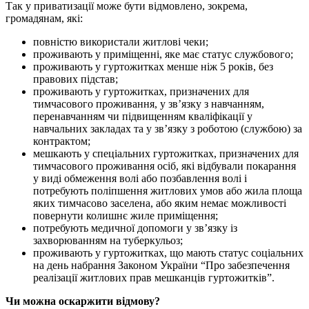
Так у приватизації може бути відмовлено, зокрема,
громадянам, які:
повністю використали житлові чеки;
проживають у приміщенні, яке має статус службового;
проживають у гуртожитках менше ніж 5 років, без
правових підстав;
проживають у гуртожитках, призначених для
тимчасового проживання, у зв’язку з навчанням,
перенавчанням чи підвищенням кваліфікації у
навчальних закладах та у зв’язку з роботою (службою) за
контрактом;
мешкають у спеціальних гуртожитках, призначених для
тимчасового проживання осіб, які відбували покарання
у виді обмеження волі або позбавлення волі і
потребують поліпшення житлових умов або жила площа
яких тимчасово заселена, або яким немає можливості
повернути колишнє жиле приміщення;
потребують медичної допомоги у зв’язку із
захворюванням на туберкульоз;
проживають у гуртожитках, що мають статус соціальних
на день набрання Законом України “Про забезпечення
реалізації житлових прав мешканців гуртожитків”.
Чи можна оскаржити відмову?