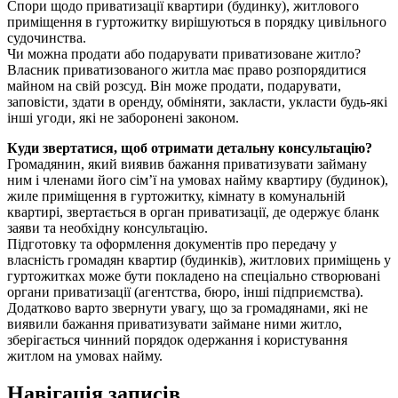
Спори щодо приватизації квартири (будинку), житлового
приміщення в гуртожитку вирішуються в порядку цивільного
судочинства.
Чи можна продати або подарувати приватизоване житло?
Власник приватизованого житла має право розпорядитися
майном на свій розсуд. Він може продати, подарувати,
заповісти, здати в оренду, обміняти, закласти, укласти будь-які
інші угоди, які не заборонені законом.
Куди звертатися, щоб отримати детальну консультацію?
Громадянин, який виявив бажання приватизувати займану
ним і членами його сім’ї на умовах найму квартиру (будинок),
жиле приміщення в гуртожитку, кімнату в комунальній
квартирі, звертається в орган приватизації, де одержує бланк
заяви та необхідну консультацію.
Підготовку та оформлення документів про передачу у
власність громадян квартир (будинків), житлових приміщень у
гуртожитках може бути покладено на спеціально створювані
органи приватизації (агентства, бюро, інші підприємства).
Додатково варто звернути увагу, що за громадянами, які не
виявили бажання приватизувати займане ними житло,
зберігається чинний порядок одержання і користування
житлом на умовах найму.
Навігація записів