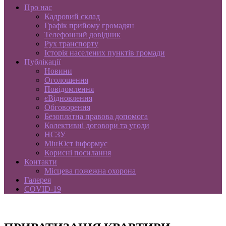
Про нас
Кадровий склад
Графік прийому громадян
Телефонний довідник
Рух транспорту
Історія населених пунктів громади
Публікації
Новини
Оголошення
Повідомлення
єВідновлення
Обговорення
Безоплатна правова допомога
Колективні договори та угоди
НСЗУ
МінЮст інформує
Корисні посилання
Контакти
Місцева пожежна охорона
Галерея
COVID-19