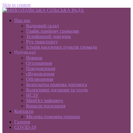
Skip to content
Про нас
Кадровий склад
Графік прийому громадян
Телефонний довідник
Рух транспорту
Історія населених пунктів громади
Публікації
Новини
Оголошення
Повідомлення
єВідновлення
Обговорення
Безоплатна правова допомога
Колективні договори та угоди
НСЗУ
МінЮст інформує
Корисні посилання
Контакти
Місцева пожежна охорона
Галерея
COVID-19