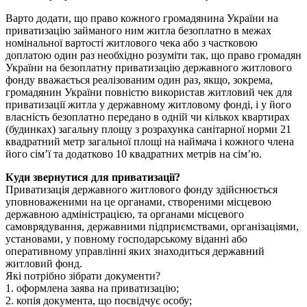
Варто додати, що право кожного громадянина України на
приватизацію займаного ним житла безоплатно в межах
номінальної вартості житлового чека або з частковою
доплатою один раз необхідно розуміти так, що право громадян
України на безоплатну приватизацію державного житлового
фонду вважається реалізованим один раз, якщо, зокрема,
громадянин України повністю використав житловий чек для
приватизації житла у державному житловому фонді, і у його
власність безоплатно передано в одній чи кількох квартирах
(будинках) загальну площу з розрахунка санітарної норми 21
квадратний метр загальної площі на наймача і кожного члена
його сім’ї та додатково 10 квадратних метрів на сім’ю.
Куди звернутися для приватизації?
Приватизація державного житлового фонду здійснюється
уповноваженими на це органами, створеними місцевою
державною адміністрацією, та органами місцевого
самоврядування, державними підприємствами, організаціями,
установами, у повному господарському віданні або
оперативному управлінні яких знаходиться державний
житловий фонд.
Які потрібно зібрати документи?
1. оформлена заява на приватизацію;
2. копія документа, що посвідчує особу;