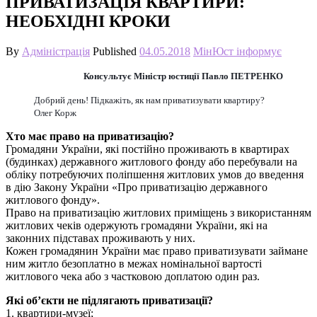
ПРИВАТИЗАЦІЯ КВАРТИРИ:
НЕОБХІДНІ КРОКИ
By
Адміністрація
Published
04.05.2018
МінЮст інформує
Консультує Міністр юстиції Павло ПЕТРЕНКО
Добрий день! Підкажіть, як нам приватизувати квартиру?
Олег Корж
Хто має право на приватизацію?
Громадяни України, які постійно проживають в квартирах
(будинках) державного житлового фонду або перебували на
обліку потребуючих поліпшення житлових умов до введення
в дію Закону України «Про приватизацію державного
житлового фонду».
Право на приватизацію житлових приміщень з використанням
житлових чеків одержують громадяни України, які на
законних підставах проживають у них.
Кожен громадянин України має право приватизувати займане
ним житло безоплатно в межах номінальної вартості
житлового чека або з частковою доплатою один раз.
Які об’єкти не підлягають приватизації?
1. квартири-музеї;