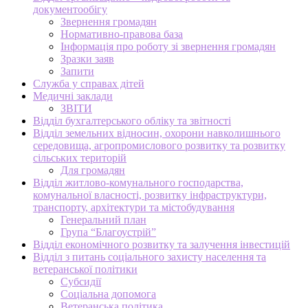
документообігу
Звернення громадян
Нормативно-правова база
Інформація про роботу зі звернення громадян
Зразки заяв
Запити
Служба у справах дітей
Медичні заклади
ЗВІТИ
Відділ бухгалтерського обліку та звітності
Відділ земельних відносин, охорони навколишнього
середовища, агропромислового розвитку та розвитку
сільських територій
Для громадян
Відділ житлово-комунального господарства,
комунальної власності, розвитку інфраструктури,
транспорту, архітектури та містобудування
Генеральний план
Група “Благоустрій”
Відділ економічного розвитку та залучення інвестицій
Відділ з питань соціального захисту населення та
ветеранської політики
Субсидії
Соціальна допомога
Ветеранська політика