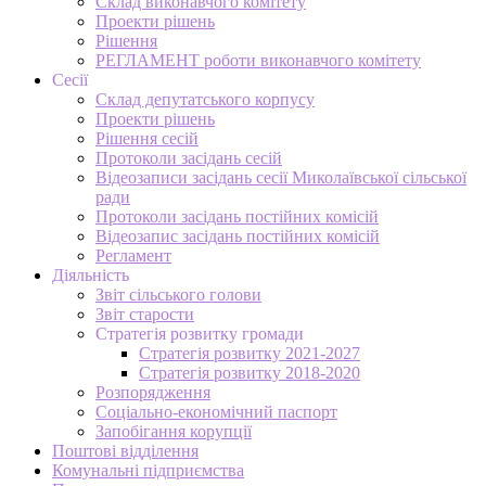
Склад виконавчого комітету
Проекти рішень
Рішення
РЕГЛАМЕНТ роботи виконавчого комітету
Сесії
Склад депутатського корпусу
Проекти рішень
Рішення сесій
Протоколи засідань сесій
Відеозаписи засідань сесії Миколаївської сільської
ради
Протоколи засідань постійних комісій
Відеозапис засідань постійних комісій
Регламент
Діяльність
Звіт сільського голови
Звіт старости
Стратегія розвитку громади
Стратегія розвитку 2021-2027
Стратегія розвитку 2018-2020
Розпорядження
Соціально-економічний паспорт
Запобігання корупції
Поштові відділення
Комунальні підприємства