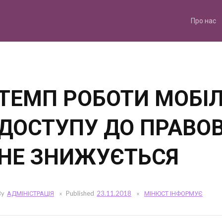
Skip
to
content
Про нас
ТЕМП РОБОТИ МОБІ
ДОСТУПУ ДО ПРАВО
НЕ ЗНИЖУЄТЬСЯ
By
АДМІНІСТРАЦІЯ
Published
23.11.2018
МІНЮСТ ІНФОРМУЄ