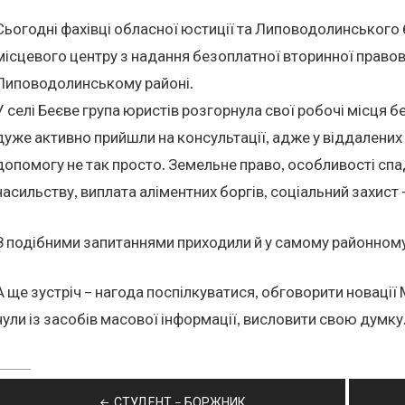
Сьогодні фахівці обласної юстиції та Липоводолинськог
місцевого центру з надання безоплатної вторинної право
Липоводолинському районі.
У селі Беєве група юристів розгорнула свої робочі місця б
дуже активно прийшли на консультації, адже у віддалених
допомогу не так просто. Земельне право, особливості с
насильству, виплата аліментних боргів, соціальний захист
З подібними запитаннями приходили й у самому районному 
А ще зустріч – нагода поспілкуватися, обговорити новації 
чули із засобів масової інформації, висловити свою думку
Навігація
СТУДЕНТ – БОРЖНИК