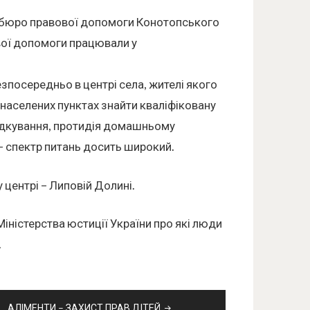
о бюро правової допомоги Конотопського
вої допомоги працювали у
езпосередньо в центрі села, жителі якого
 населених пунктах знайти кваліфіковану
падкування, протидія домашньому
 – спектр питань досить широкий.
центрі – Липовій Долині.
Міністерства юстиції України про які люди
.
АЛІМЕНТИ – ЗАХИСТ ПРАВ ДІТЕЙ