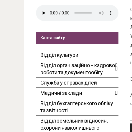
Карта сайту
Відділ культури
Відділ організаційно – кадрової
роботи та документообігу
Служба у справах дітей
Медичні заклади
Відділ бухгалтерського обліку
та звітності
Відділ земельних відносин,
охорони навколишнього