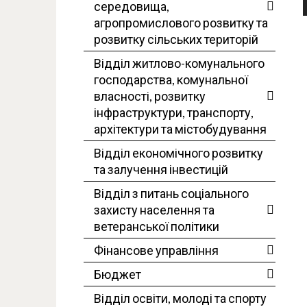
середовища,
агропромислового розвитку та
розвитку сільських територій
Відділ житлово-комунального
господарства, комунальної
власності, розвитку
інфраструктури, транспорту,
архітектури та містобудування
Відділ економічного розвитку
та залучення інвестицій
Відділ з питань соціального
захисту населення та
ветеранської політики
Фінансове управління
Бюджет
Відділ освіти, молоді та спорту