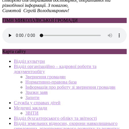
створено для отримання достовірної, оперативної та
різнобічної інформації. З повагою,
Самотой Сергій Володимирович!
ГІМН МИКОЛАЇВСЬКОЇ ГРОМАДИ
Карта сайту
Відділ культури
Відділ організаційно – кадрової роботи та
документообігу
Звернення громадян
Нормативно-правова база
Інформація про роботу зі звернення громадян
Зразки заяв
Запити
Служба у справах дітей
Медичні заклади
ЗВІТИ
Відділ бухгалтерського обліку та звітності
Відділ земельних відносин, охорони навколишнього
середовища, агропромислового розвитку та розвитку