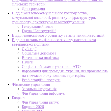
сільських територій
Для громадян
Відділ житлово-комунального господарства,
комунальної власності, розвитку інфраструктури,
транспорту, архітектури та містобудування
Генеральний план
Група “Благоустрій”
Відділ економічного розвитку та залучення інвестицій
Відділ з питань соціального захисту населення та
ветеранської політики
Субсидії
Соціальна допомога
Ветеранська політика
Пільги
Соціальний захист учасників АТО
Інформація для громадян України, які проживають
на тимчасово окупованих територіях
Реабілітаційні послуги
Фінансове управління
Загальна інформація
ФінУправління інформує
Бюджет
ФінУправління звітує
Бюджет 2026