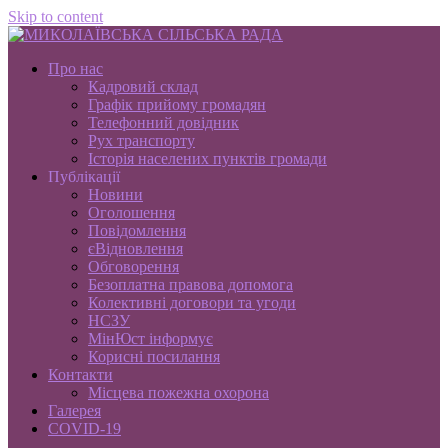
Skip to content
Про нас
Кадровий склад
Графік прийому громадян
Телефонний довідник
Рух транспорту
Історія населених пунктів громади
Публікації
Новини
Оголошення
Повідомлення
єВідновлення
Обговорення
Безоплатна правова допомога
Колективні договори та угоди
НСЗУ
МінЮст інформує
Корисні посилання
Контакти
Місцева пожежна охорона
Галерея
COVID-19