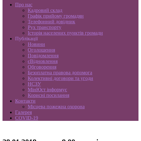
Про нас
Кадровий склад
Графік прийому громадян
Телефонний довідник
Рух транспорту
Історія населених пунктів громади
Публікації
Новини
Оголошення
Повідомлення
єВідновлення
Обговорення
Безоплатна правова допомога
Колективні договори та угоди
НСЗУ
МінЮст інформує
Корисні посилання
Контакти
Місцева пожежна охорона
Галерея
COVID-19