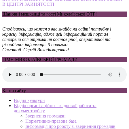
В ЦЕНТРІ ЗАЙНЯТОСТІ
Шановні мешканці та гості Миколаївської ОТГ!
Сподіваюсь, що кожен з вас знайде на сайті потрібну і
корисну інформацію, адже цей інформаційний портал
створено для отримання достовірної, оперативної та
різнобічної інформації. З повагою,
Самотой Сергій Володимирович!
ГІМН МИКОЛАЇВСЬКОЇ ГРОМАДИ
Карта сайту
Відділ культури
Відділ організаційно – кадрової роботи та
документообігу
Звернення громадян
Нормативно-правова база
Інформація про роботу зі звернення громадян