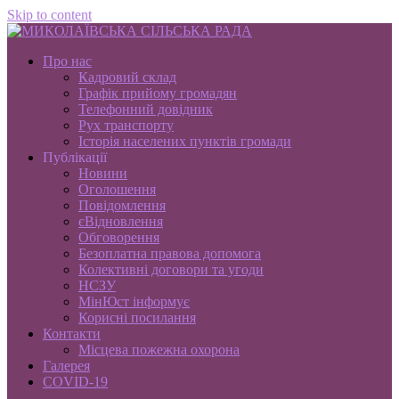
Skip to content
Про нас
Кадровий склад
Графік прийому громадян
Телефонний довідник
Рух транспорту
Історія населених пунктів громади
Публікації
Новини
Оголошення
Повідомлення
єВідновлення
Обговорення
Безоплатна правова допомога
Колективні договори та угоди
НСЗУ
МінЮст інформує
Корисні посилання
Контакти
Місцева пожежна охорона
Галерея
COVID-19