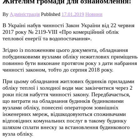
Жителям громади для ознайомлення!
By
Адміністрація
Published
17.01.2019
Новини
В Україні набув чинності Закон України від 22 червня
2017 року № 2119-
VIII
«Про комерційний облік
теплової енергії та водопостачання».
Згідно із положенням цього документа, обладнання
побудинковими вузлами обліку нежитлових приміщень
повинно бути виконане протягом року з дати набрання
чинності законом, тобто до серпня 2018 року.
При цьому обладнання житлових будинків приладами
обліку теплої і холодної води має закінчитися через 2
роки після набуття чинності закону. Передбачається,
що витрати на обладнання будинків будинковими
вузлами обліку, понесені оператором зовнішніх
інженерних мереж, відшкодовуються споживачами
відповідних комунальних послуг в такому будинку
шляхом сплати внеску за встановлення будинкового
вузла обліку.