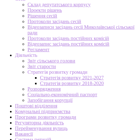
Склад депутатського корпусу
Проекти рішень
Рішення сесій
Протоколи засідань сесій
Відеозаписи засідань сесії Миколаївської сільської
ради
Протоколи засідань постійних комісій
Відеозапис засідань постійних комісій
Регламент
Діяльність
Звіт сільського голови
Звіт старости
Стратегія розвитку громади
Стратегія розвитку 2021-2027
Стратегія розвитку 2018-2020
Розпорядження
Соціально-економічний паспорт
Запобігання корупції
Поштові відділення
Комунальні підприємства
Програми розвитку громади
Регуляторна діяльність
Перейменування вулиць
Вакансії
Система петицій