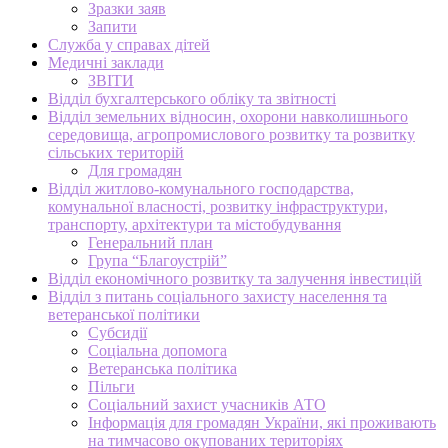
Зразки заяв
Запити
Служба у справах дітей
Медичні заклади
ЗВІТИ
Відділ бухгалтерського обліку та звітності
Відділ земельних відносин, охорони навколишнього
середовища, агропромислового розвитку та розвитку
сільських територій
Для громадян
Відділ житлово-комунального господарства,
комунальної власності, розвитку інфраструктури,
транспорту, архітектури та містобудування
Генеральний план
Група “Благоустрій”
Відділ економічного розвитку та залучення інвестицій
Відділ з питань соціального захисту населення та
ветеранської політики
Субсидії
Соціальна допомога
Ветеранська політика
Пільги
Соціальний захист учасників АТО
Інформація для громадян України, які проживають
на тимчасово окупованих територіях