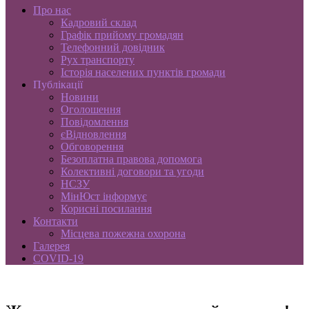
Про нас
Кадровий склад
Графік прийому громадян
Телефонний довідник
Рух транспорту
Історія населених пунктів громади
Публікації
Новини
Оголошення
Повідомлення
єВідновлення
Обговорення
Безоплатна правова допомога
Колективні договори та угоди
НСЗУ
МінЮст інформує
Корисні посилання
Контакти
Місцева пожежна охорона
Галерея
COVID-19