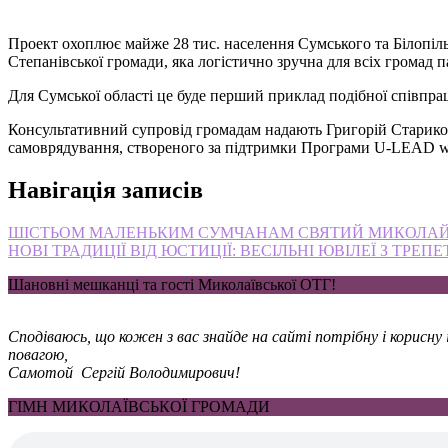
Проект охоплює майже 28 тис. населення Сумського та Білопільс
Степанівської громади, яка логістично зручна для всіх громад п
Для Сумської області це буде перший приклад подібної співпр
Консультативний супровід громадам надають Григорій Старико
самоврядування, створеного за підтримки Програми U-LEAD wi
Навігація записів
ШІСТЬОМ МАЛЕНЬКИМ СУМЧАНАМ СВЯТИЙ МИКОЛАЙ 
НОВІ ТРАДИЦІЇ ВІД ЮСТИЦІЇ: ВЕСІЛЬНІ ЮВІЛЕЇ З ТРЕ
Шановні мешканці та гості Миколаївської ОТГ!
Сподіваюсь, що кожен з вас знайде на сайті потрібну і корисн
повагою,
Самотой Сергій Володимирович!
ГІМН МИКОЛАЇВСЬКОЇ ГРОМАДИ