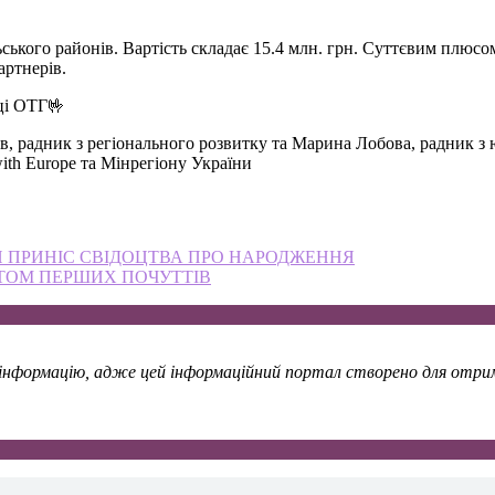
ького районів. Вартість складає 15.4 млн. грн. Суттєвим плюсом
артнерів.
аці ОТГ🤟
в, радник з регіонального розвитку та Марина Лобова, радник 
th Europe та Мінрегіону України
ПРИНІС СВІДОЦТВА ПРО НАРОДЖЕННЯ
ПЕТОМ ПЕРШИХ ПОЧУТТІВ
у інформацію, адже цей інформаційний портал створено для отрима