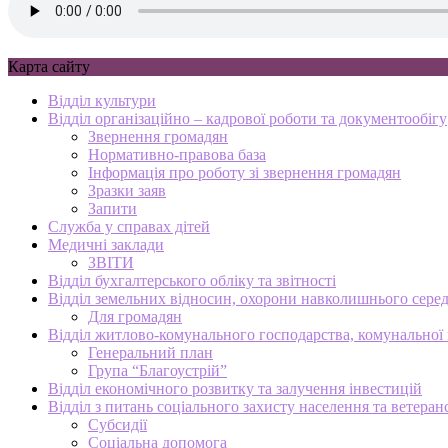
Карта сайту
Відділ культури
Відділ організаційно – кадрової роботи та документообігу
Звернення громадян
Нормативно-правова база
Інформація про роботу зі звернення громадян
Зразки заяв
Запити
Служба у справах дітей
Медичні заклади
ЗВІТИ
Відділ бухгалтерського обліку та звітності
Відділ земельних відносин, охорони навколишнього серед
Для громадян
Відділ житлово-комунального господарства, комунальної в
Генеральний план
Група “Благоустрій”
Відділ економічного розвитку та залучення інвестицій
Відділ з питань соціального захисту населення та ветеран
Субсидії
Соціальна допомога