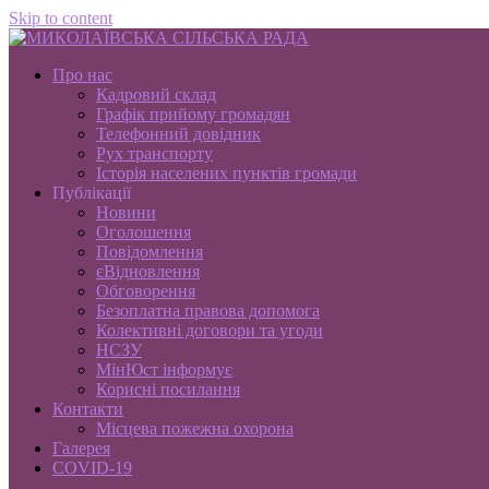
Skip to content
Про нас
Кадровий склад
Графік прийому громадян
Телефонний довідник
Рух транспорту
Історія населених пунктів громади
Публікації
Новини
Оголошення
Повідомлення
єВідновлення
Обговорення
Безоплатна правова допомога
Колективні договори та угоди
НСЗУ
МінЮст інформує
Корисні посилання
Контакти
Місцева пожежна охорона
Галерея
COVID-19