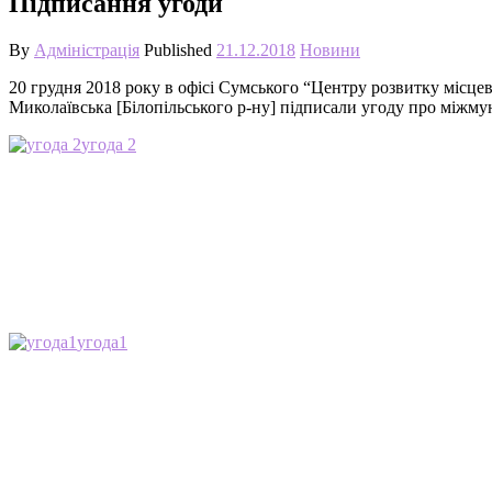
Підписання угоди
By
Адміністрація
Published
21.12.2018
Новини
20 грудня 2018 року в офісі Сумського “Центру розвитку місцев
Миколаївська [Білопільського р-ну] підписали угоду про міжму
угода 2
угода1