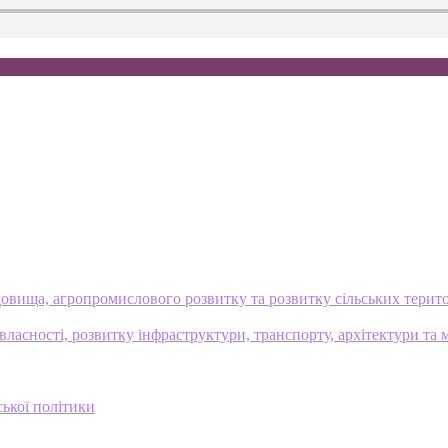
овища, агропромислового розвитку та розвитку сільських терит
ласності, розвитку інфраструктури, транспорту, архітектури та 
ської політики