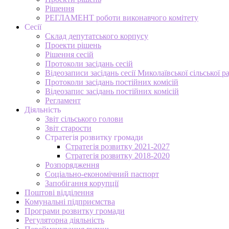
Рішення
РЕГЛАМЕНТ роботи виконавчого комітету
Сесії
Склад депутатського корпусу
Проекти рішень
Рішення сесій
Протоколи засідань сесій
Відеозаписи засідань сесії Миколаївської сільської р
Протоколи засідань постійних комісій
Відеозапис засідань постійних комісій
Регламент
Діяльність
Звіт сільського голови
Звіт старости
Стратегія розвитку громади
Стратегія розвитку 2021-2027
Стратегія розвитку 2018-2020
Розпорядження
Соціально-економічний паспорт
Запобігання корупції
Поштові відділення
Комунальні підприємства
Програми розвитку громади
Регуляторна діяльність