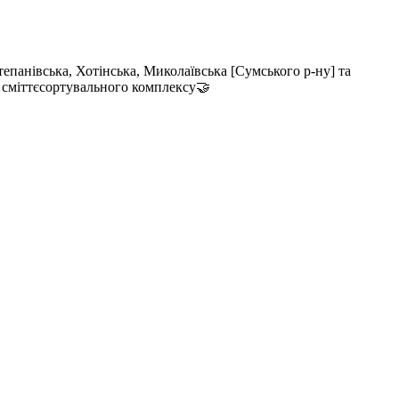
епанівська, Хотінська, Миколаївська [Сумського р-ну] та
я сміттєсортувального комплексу🤝