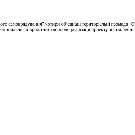
ого самоврядування” чотири об’єднані територіальні громади: Ст
ніципальне співробітництво щодо реалізації проекту зі створенн