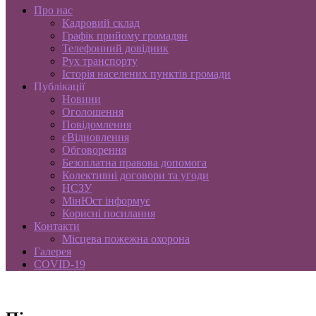
Про нас
Кадровий склад
Графік прийому громадян
Телефонний довідник
Рух транспорту
Історія населених пунктів громади
Публікації
Новини
Оголошення
Повідомлення
єВідновлення
Обговорення
Безоплатна правова допомога
Колективні договори та угоди
НСЗУ
МінЮст інформує
Корисні посилання
Контакти
Місцева пожежна охорона
Галерея
COVID-19