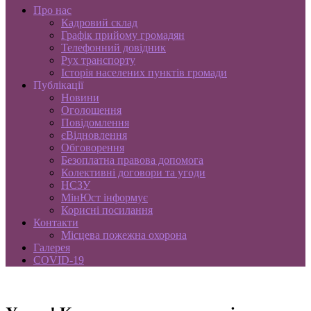
Про нас
Кадровий склад
Графік прийому громадян
Телефонний довідник
Рух транспорту
Історія населених пунктів громади
Публікації
Новини
Оголошення
Повідомлення
єВідновлення
Обговорення
Безоплатна правова допомога
Колективні договори та угоди
НСЗУ
МінЮст інформує
Корисні посилання
Контакти
Місцева пожежна охорона
Галерея
COVID-19