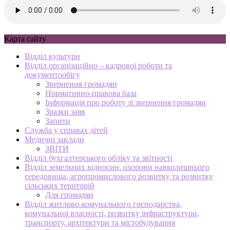
Карта сайту
Відділ культури
Відділ організаційно – кадрової роботи та
документообігу
Звернення громадян
Нормативно-правова база
Інформація про роботу зі звернення громадян
Зразки заяв
Запити
Служба у справах дітей
Медичні заклади
ЗВІТИ
Відділ бухгалтерського обліку та звітності
Відділ земельних відносин, охорони навколишнього
середовища, агропромислового розвитку та розвитку
сільських територій
Для громадян
Відділ житлово-комунального господарства,
комунальної власності, розвитку інфраструктури,
транспорту, архітектури та містобудування