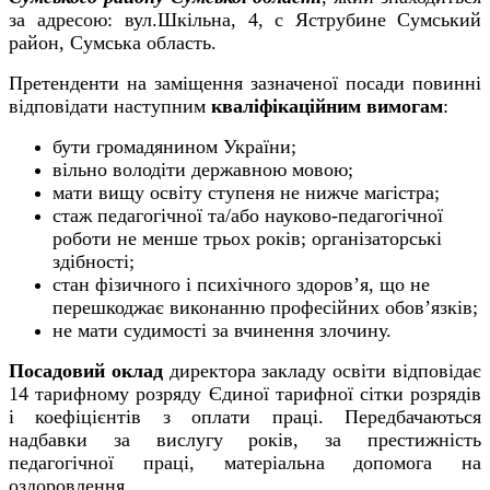
за адресою:
вул.Шкільна, 4, с Яструбине
Сумський
район, Сумська область
.
Претенденти на заміщення зазначеної посади повинні
відповідати наступним
кваліфікаційним вимогам
:
бути
громадянином України;
вільно володіти державною мовою;
мати вищу освіту ступеня не нижче магістра;
стаж педагогічної та/або науково-педагогічної
роботи не менше трьох років; організаторські
здібності;
стан фізичного і психічного здоров’я, що не
перешкоджає виконанню професійних обов’язків;
не мати судимості за вчинення злочину.
Посадовий оклад
директора закладу освіти відповідає
14 тарифному розряду Єдиної тарифної сітки розрядів
і коефіцієнтів з оплати праці. Передбачаються
надбавки за вислугу років, за престижність
педагогічної праці, матеріальна допомога на
оздоровлення.