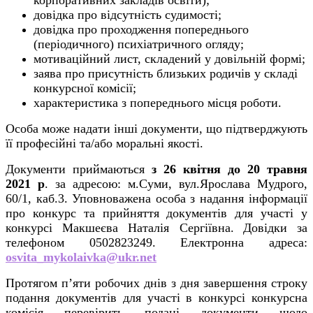
довідка про відсутність судимості;
довідка про проходження попереднього
(періодичного) психіатричного огляду;
мотиваційний лист, складений у довільній формі;
заява про присутність близьких родичів у складі
конкурсної комісії;
характеристика з попереднього місця роботи.
Особа може надати інші документи, що підтверджують
її професійні та/або моральні якості.
Документи приймаються
з 26 квітня
до 20 травня
2021 р
. за адресою: м.Суми, вул.Ярослава Мудрого,
60/1, каб.3.
Уповноважена особа з надання інформації
про конкурс та прийняття документів для участі у
конкурсі Макшеєва Наталія Сергіївна.
Довідки за
телефоном 0502823249.
Електронна адреса:
osvita_mykolaivka@ukr.net
Протягом п’яти робочих днів з дня завершення строку
подання документів для участі в конкурсі конкурсна
комісія перевірить подані документи щодо