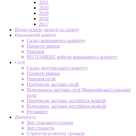
2021
2020
2019
2018
2017
Відділ освіти, молоді та спорту
Виконавчий комітет
Склад виконавчого комітету
Проекти рішень
Рішення
РЕГЛАМЕНТ роботи виконавчого комітету
Сесії
Склад депутатського корпусу
Проекти рішень
Рішення сесій
Протоколи засідань сесій
Відеозаписи засідань сесії Миколаївської сільської
ради
Протоколи засідань постійних комісій
Відеозапис засідань постійних комісій
Регламент
Діяльність
Звіт сільського голови
Звіт старости
Стратегія розвитку громади