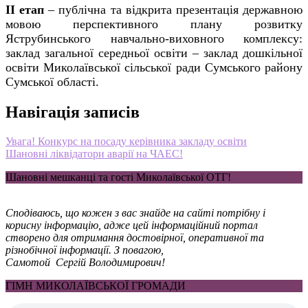
ІІ етап
– публічна та відкрита презентація державною
мовою перспективного плану розвитку
Яструбинського навчально-виховного комплексу:
заклад загальної середньої освіти – заклад дошкільної
освіти Миколаївської сільської ради Сумського району
Сумської області
.
Навігація записів
Увага! Конкурс на посаду керівника закладу освіти
Шановні ліквідатори аварії на ЧАЕС!
Шановні мешканці та гості Миколаївської ОТГ!
Сподіваюсь, що кожен з вас знайде на сайті потрібну і
корисну інформацію, адже цей інформаційний портал
створено для отримання достовірної, оперативної та
різнобічної інформації. З повагою,
Самотой Сергій Володимирович!
ГІМН МИКОЛАЇВСЬКОЇ ГРОМАДИ