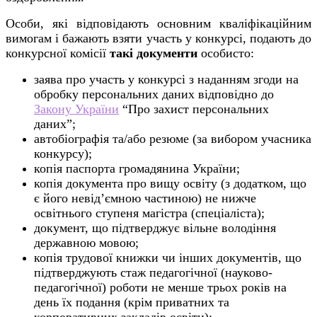
Особи, які відповідають основним кваліфікаційним
вимогам і бажають взяти участь у конкурсі, подають до
конкурсної комісії
такі документи
особисто:
заява про участь у конкурсі з наданням згоди на
обробку персональних даних відповідно до
Закону України
“Про захист персональних
даних”;
автобіографія та/або резюме (за вибором учасника
конкурсу);
копія паспорта громадянина України;
копія документа про вищу освіту (з додатком, що
є його невід’ємною частиною) не нижче
освітнього ступеня магістра (спеціаліста);
документ, що підтверджує вільне володіння
державною мовою;
копія трудової книжки чи інших документів, що
підтверджують стаж педагогічної (науково-
педагогічної) роботи не менше трьох років на
день їх подання (крім приватних та
корпоративних закладів освіти);