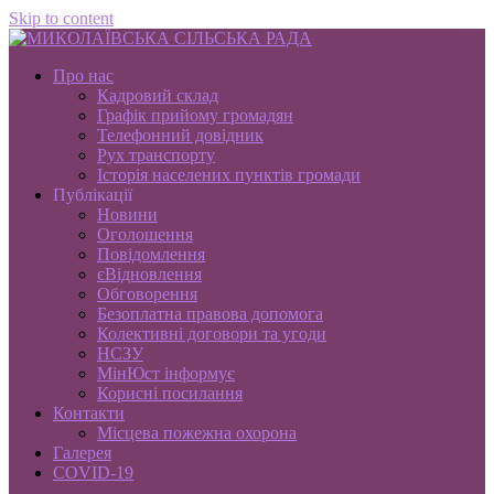
Skip to content
Про нас
Кадровий склад
Графік прийому громадян
Телефонний довідник
Рух транспорту
Історія населених пунктів громади
Публікації
Новини
Оголошення
Повідомлення
єВідновлення
Обговорення
Безоплатна правова допомога
Колективні договори та угоди
НСЗУ
МінЮст інформує
Корисні посилання
Контакти
Місцева пожежна охорона
Галерея
COVID-19