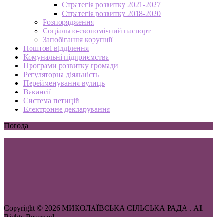
Стратегія розвитку 2021-2027
Стратегія розвитку 2018-2020
Розпорядження
Соціально-економічний паспорт
Запобігання корупції
Поштові відділення
Комунальні підприємства
Програми розвитку громади
Регуляторна діяльність
Перейменування вулиць
Вакансії
Система петицій
Електронне декларування
Погода
Copyright © 2026 МИКОЛАЇВСЬКА СІЛЬСЬКА РАДА . All
Rights Reserved.