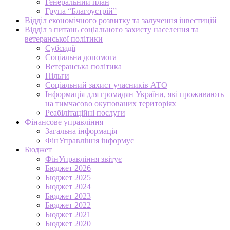
Генеральний план
Група “Благоустрій”
Відділ економічного розвитку та залучення інвестицій
Відділ з питань соціального захисту населення та
ветеранської політики
Субсидії
Соціальна допомога
Ветеранська політика
Пільги
Соціальний захист учасників АТО
Інформація для громадян України, які проживають
на тимчасово окупованих територіях
Реабілітаційні послуги
Фінансове управління
Загальна інформація
ФінУправління інформує
Бюджет
ФінУправління звітує
Бюджет 2026
Бюджет 2025
Бюджет 2024
Бюджет 2023
Бюджет 2022
Бюджет 2021
Бюджет 2020