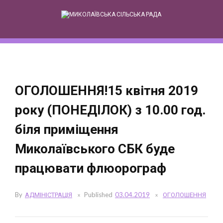
Skip
to
content
ОГОЛОШЕННЯ!15 квітня 2019
року (ПОНЕДІЛОК) з 10.00 год.
біля приміщення
Миколаївського СБК буде
працювати флюорограф
By
АДМІНІСТРАЦІЯ
Published
03.04.2019
ОГОЛОШЕННЯ