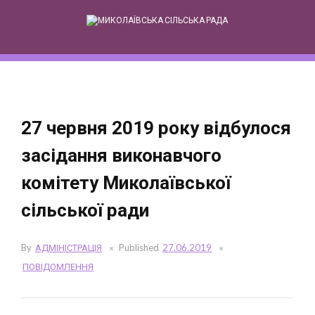
Skip
to
content
27 червня 2019 року відбулося
засідання виконавчого
комітету Миколаївської
сільської ради
By
АДМІНІСТРАЦІЯ
Published
27.06.2019
ПОВІДОМЛЕННЯ