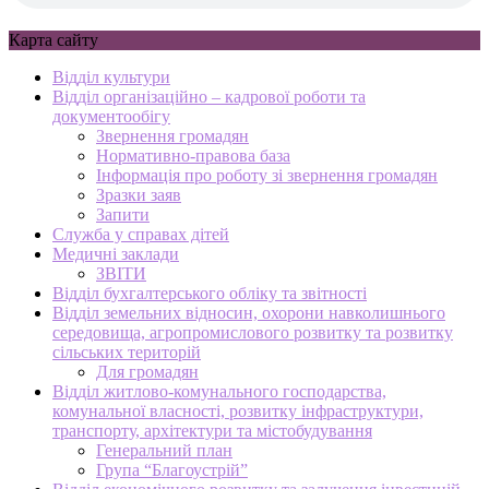
Карта сайту
Відділ культури
Відділ організаційно – кадрової роботи та
документообігу
Звернення громадян
Нормативно-правова база
Інформація про роботу зі звернення громадян
Зразки заяв
Запити
Служба у справах дітей
Медичні заклади
ЗВІТИ
Відділ бухгалтерського обліку та звітності
Відділ земельних відносин, охорони навколишнього
середовища, агропромислового розвитку та розвитку
сільських територій
Для громадян
Відділ житлово-комунального господарства,
комунальної власності, розвитку інфраструктури,
транспорту, архітектури та містобудування
Генеральний план
Група “Благоустрій”