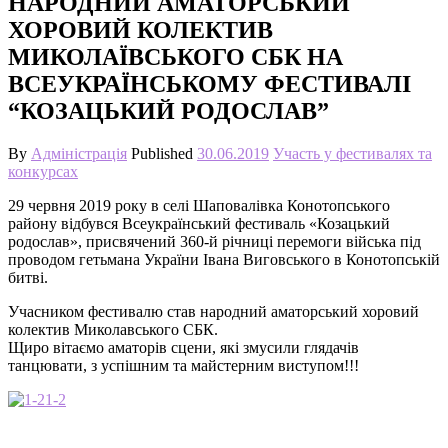
НАРОДНИЙ АМАТОРСЬКИЙ
ХОРОВИЙ КОЛЕКТИВ
МИКОЛАЇВСЬКОГО СБК НА
ВСЕУКРАЇНСЬКОМУ ФЕСТИВАЛІ
“КОЗАЦЬКИЙ РОДОСЛАВ”
By
Адміністрація
Published
30.06.2019
Участь у фестивалях та
конкурсах
29 червня 2019 року в селі Шаповалівка Конотопського
району відбувся Всеукраїнський фестиваль «Козацький
родослав», присвячений 360-й річниці перемоги війська під
проводом гетьмана України Івана Виговського в Конотопській
битві.
Учасником фестивалю став народний аматорський хоровий
колектив Миколавського СБК.
Щиро вітаємо аматорів сцени, які змусили глядачів
танцювати, з успішним та майстерним виступом!!!
1-2