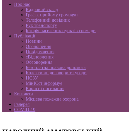
Про нас
Кадровий склад
Графік прийому громадян
Телефонний довідник
Рух транспорту
Історія населених пунктів громади
Публікації
Новини
Оголошення
Повідомлення
єВідновлення
Обговорення
Безоплатна правова допомога
Колективні договори та угоди
НСЗУ
МінЮст інформує
Корисні посилання
Контакти
Місцева пожежна охорона
Галерея
COVID-19