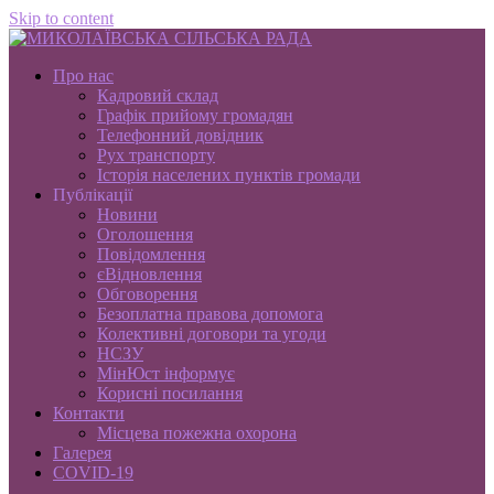
Skip to content
Про нас
Кадровий склад
Графік прийому громадян
Телефонний довідник
Рух транспорту
Історія населених пунктів громади
Публікації
Новини
Оголошення
Повідомлення
єВідновлення
Обговорення
Безоплатна правова допомога
Колективні договори та угоди
НСЗУ
МінЮст інформує
Корисні посилання
Контакти
Місцева пожежна охорона
Галерея
COVID-19