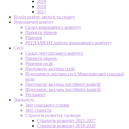
2019
2018
2017
Відділ освіти, молоді та спорту
Виконавчий комітет
Склад виконавчого комітету
Проекти рішень
Рішення
РЕГЛАМЕНТ роботи виконавчого комітету
Сесії
Склад депутатського корпусу
Проекти рішень
Рішення сесій
Протоколи засідань сесій
Відеозаписи засідань сесії Миколаївської сільської
ради
Протоколи засідань постійних комісій
Відеозапис засідань постійних комісій
Регламент
Діяльність
Звіт сільського голови
Звіт старости
Стратегія розвитку громади
Стратегія розвитку 2021-2027
Стратегія розвитку 2018-2020