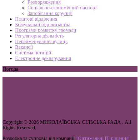
Розпорядження
Соціально-економічний паспорт
Запобігання корупції
Поштові відділення
Комунальні підприємства
Програми розвитку громади
Регуляторна діяльність
Перейменування вулиць
Вакансії
Система петицій
Електронне декларування
Погода
Copyright © 2026 МИКОЛАЇВСЬКА СІЛЬСЬКА РАДА . All
Rights Reserved.
Розробка та супровід від компанії
"Оптимальні ІТ-рішення"